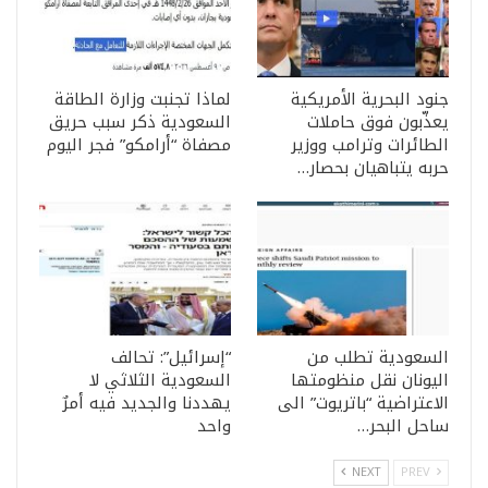
جنود البحرية الأمريكية
لماذا تجنبت وزارة الطاقة
يعذّبون فوق حاملات
السعودية ذكر سبب حريق
الطائرات وترامب ووزير
مصفاة “أرامكو” فجر اليوم
حربه يتباهيان بحصار…
السعودية تطلب من
“إسرائيل”: تحالف
اليونان نقل منظومتها
السعودية الثلاثي لا
الاعتراضية “باتريوت” الى
يهددنا والجديد فيه أمرٌ
ساحل البحر…
واحد
NEXT
PREV