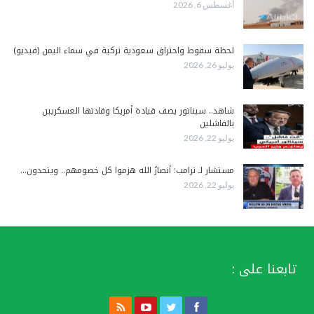
أغسطس 6, 2026
لحظة سقوط واحتراق سعودية تركية في سماء اليمن (فيديو)
يوليو 26, 2026
شاهد.. سيناتور يصف قيادة أمريكا وقادتها العسكريين
بالفاشلين
يوليو 22, 2026
مستشار لـ ترامب: أنصارُ الله هزموا كل خصومهم.. ويتحدون…
يوليو 22, 2026
تابعنا على :