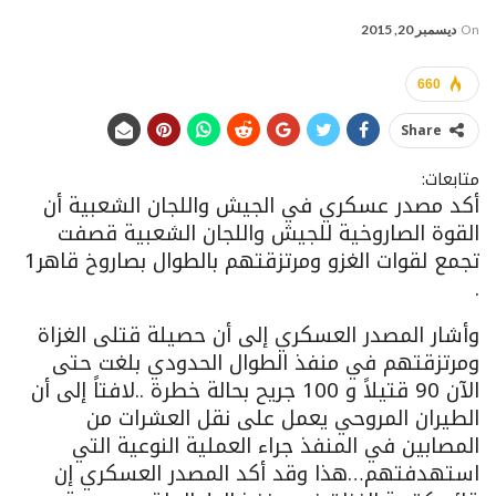
On
ديسمبر 20, 2015
660
Share
متابعات:
أكد مصدر عسكري في الجيش واللجان الشعبية أن
القوة الصاروخية للجيش واللجان الشعبية قصفت
تجمع لقوات الغزو ومرتزقتهم بالطوال بصاروخ قاهر1
.
وأشار المصدر العسكري إلى أن حصيلة قتلى الغزاة
ومرتزقتهم في منفذ الطوال الحدودي بلغت حتى
الآن 90 قتيلاً و 100 جريح بحالة خطرة ..لافتاً إلى أن
الطيران المروحي يعمل على نقل العشرات من
المصابين في المنفذ جراء العملية النوعية التي
استهدفتهم…هذا وقد أكد المصدر العسكري إن