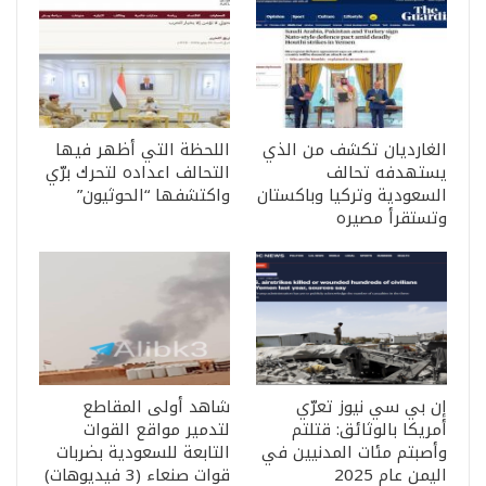
الغارديان تكشف من الذي
اللحظة التي أظهر فيها
يستهدفه تحالف
التحالف اعداده لتحرك برّي
السعودية وتركيا وباكستان
واكتشفها “الحوثيون”
وتستقرأ مصيره
إن بي سي نيوز تعرّي
شاهد أولى المقاطع
أمريكا بالوثائق: قتلتم
لتدمير مواقع القوات
وأصبتم مئات المدنيين في
التابعة للسعودية بضربات
اليمن عام 2025
قوات صنعاء (3 فيديوهات)