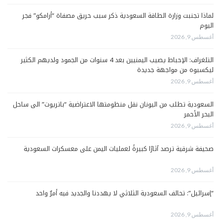
لماذا تجنبت وزارة الطاقة السعودية ذكر سبب حريق مصفاة “أرامكو” فجر
اليوم
أغسطس 9, 2026
التلغراف: الإحباط يصيب اليمنيين بعد 4 سنوات من الجمود ولديهم الكثير
ليكسبوه من مواجهة جديدة
أغسطس 9, 2026
السعودية تطلب من اليونان نقل منظومتها الاعتراضية “باتريوت” الى ساحل
البحر الأحمر
أغسطس 9, 2026
صحيفة شرقية ترصد آثارًا كبيرةً لعمليات اليمن على معسكرات السعودية
أغسطس 9, 2026
“إسرائيل”: تحالف السعودية الثلاثي لا يهددنا والجديد فيه أمرٌ واحد
أغسطس 9, 2026