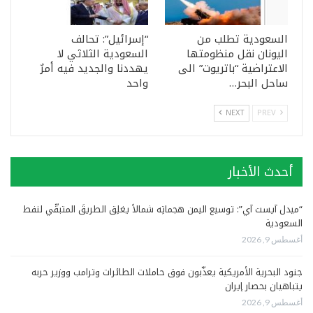
السعودية تطلب من
“إسرائيل”: تحالف
اليونان نقل منظومتها
السعودية الثلاثي لا
الاعتراضية “باتريوت” الى
يهددنا والجديد فيه أمرٌ
ساحل البحر…
واحد
NEXT
PREV
أحدث الأخبار
“ميدل آيست آي”: توسيع اليمن هجماتِه شمالاً يغلِق الطريقَ المتبقّي لنفط
السعودية
أغسطس 9, 2026
جنود البحرية الأمريكية يعذّبون فوق حاملات الطائرات وترامب ووزير حربه
يتباهيان بحصار إيران
أغسطس 9, 2026