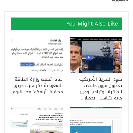
You Might Also Like
جنود البحرية الأمريكية
لماذا تجنبت وزارة الطاقة
يعذّبون فوق حاملات
السعودية ذكر سبب حريق
الطائرات وترامب ووزير
مصفاة “أرامكو” فجر اليوم
حربه يتباهيان بحصار…