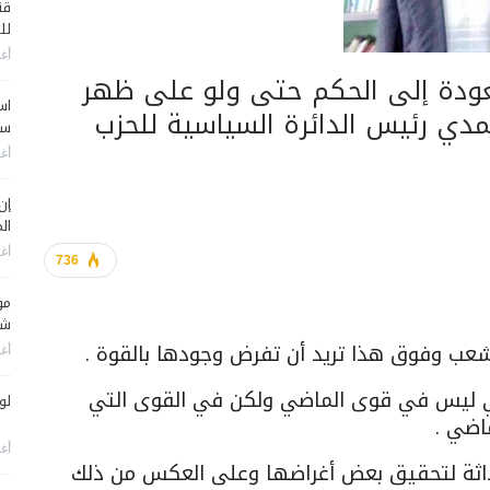
قن
لل
أغس
لعودة إلى الحكم حتى ولو على ظهر
اس
حمدي رئيس الدائرة السياسية للحزب
سي
أغس
إن
الم
أغس
736
مو
شم
عب وفوق هذا تريد أن تفرض وجودها بالقوة .
أغس
ي ليس في قوى الماضي ولكن في القوى التي
لو
اضي .
أغس
اثة لتحقيق بعض أغراضها وعلى العكس من ذلك