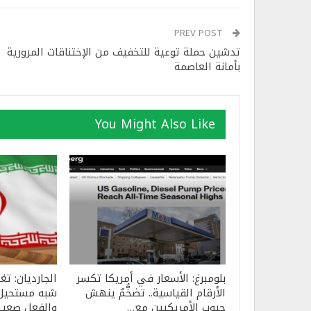
PREV POST
تدشين حملة توعية للتخفيف من الإختناقات المرورية
بأمانة العاصمة
You Might Also Like
بلومبرغ: الأسعار في أمريكا تكسر
الجارديان: تغي
الأرقام القياسية.. تضخُّمٌ ينهش
شبه مستحيل.
جيوب الأمريكيين مع…
والفعل صعب