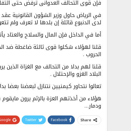
فإن قوى التحالف العدوانى ترفض حتى التفاه
في الرياض حاول وزير الشؤون القانونية عقد
لدى الدنبوع قائلة إن بلدها لا تعرف ولم تتع
أما في الداخل فإن المال والسلاح والعتاد يأ
قلنا لهؤلاء شكلوا قوى ثالثة ضاغطة ضد الحرب
الحروب .
قلنا لهم بدلا من التحالف مع الغزاة الذين يريد
البلاد الغزو والإحتلال .
تعالوا نتحاور كيمنيين نتنازل لبعضنا بعضا بد
هؤلاء من أخذتهم العزة بالإثم يرون مايقوم به
ودمار…
Google+
Twitter
Facebook
Share