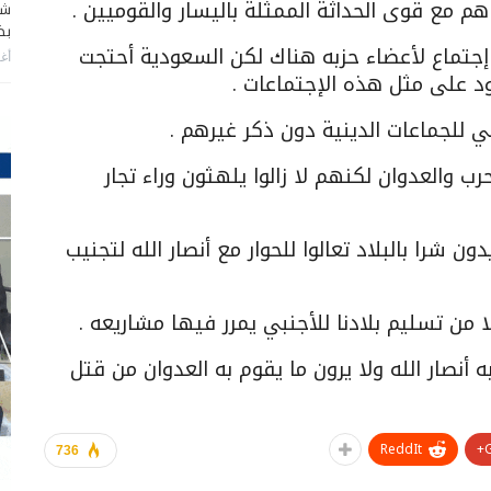
م مع قوى الحداثة الممثلة باليسار والقوميين .
شا
بضر
 إجتماع لأعضاء حزبه هناك لكن السعودية أحتجت
أغس
ود على مثل هذه الإجتماعات .
تي للجماعات الدينية دون ذكر غيرهم .
 والعدوان لكنهم لا زالوا يلهثون وراء تجار
ون شرا بالبلاد تعالوا للحوار مع أنصار الله لتجنيب
لا من تسليم بلادنا للأجنبي يمرر فيها مشاريعه .
 أنصار الله ولا يرون ما يقوم به العدوان من قتل
ReddIt
736