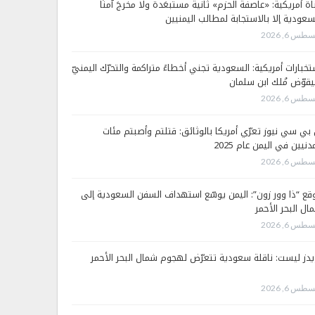
اة أمريكية: «عاصفة الحزم» ثانية مستبعَدة ولا مخرجَ آمنًا
سعودية إلا بالاستجابة لمطالب اليمنيين
طس 6, 2026
تخبارات أمريكية: السعودية تجني أخطاءً متراكمة والتحرّك اليمنيّ
قوّض مُلك ابن سلمان
طس 6, 2026
 بي سي نيوز تعرّي أمريكا بالوثائق: قتلتم وأصبتم مئات
دنيين في اليمن عام 2025
طس 6, 2026
قع “ذا وور زون”: اليمن يوسّع استهداف السفن السعودية إلى
ال البحر الأحمر
طس 6, 2026
يدز ليست: ناقلة سعودية تتعرّض لهجوم شمال البحر الأحمر
طس 6, 2026