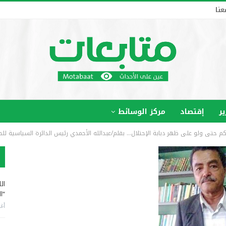
عنا
ير
إقتصاد
مركز الوسائط
كم حتى ولو على ظهر دبابة الإحتلال… بقلم/عبدالله الأحمدي رئيس الدائرة السياسية لل
ال
“ا
أغس