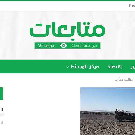
عنا
ير
إقتصاد
مركز الوسائط
لثالثة بمأرب
ال
“ا
أغس