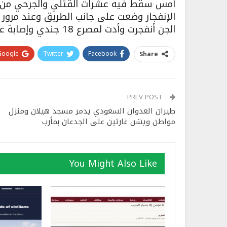
أمس سقط فيه عشرات القتلي والجرحي من مر
الإنفجار وضعت على جانب الطريق وعند مرو
الجن أنفجرت وأدت لمصرع 18 جندي وإصابة عشرات الجنود معظمهم حالاتهم حرجة .
Google+
Twitter
Facebook
Share
PREV POST
طيران العدوان السعودي يدمر مسجد هيلان ومنزل
مواطن ويشن غارتين على الجدعان بمأرب
You Might Also Like