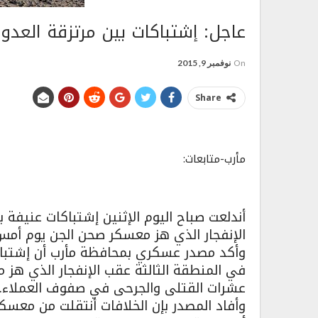
عاجل: إشتباكات بين مرتزقة العدوا
On
نوفمبر 9, 2015
Share
مأرب-متابعات:
أندلعت صباح اليوم الإثنين إشتباكات عنيفة 
الإنفجار الذي هز معسكر صحن الجن يوم أمس
وأكد مصدر عسكري بمحافظة مأرب أن إشتباكات
في المنطقة الثالثة عقب الإنفجار الذي ه
عشرات القتلى والجرحى في صفوف العملاء.
وأفاد المصدر بإن الخلافات أنتقلت من معسكر