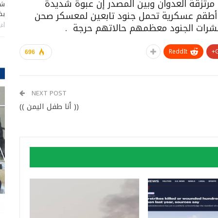
تزقة العدوان وبين المصدر إن عبوة شديدة
شا
ر أطقم عسكرية تحمل جنود تابعين لمعسكر صحن
بضر
أغس
ReddIt
696
NEXT POST
(( أنا طفل اليمن ))