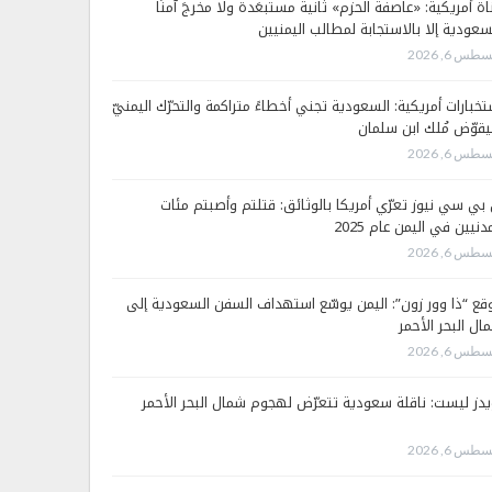
اة أمريكية: «عاصفة الحزم» ثانية مستبعَدة ولا مخرجَ آمنًا
سعودية إلا بالاستجابة لمطالب اليمنيين
طس 6, 2026
تخبارات أمريكية: السعودية تجني أخطاءً متراكمة والتحرّك اليمنيّ
قوّض مُلك ابن سلمان
طس 6, 2026
 بي سي نيوز تعرّي أمريكا بالوثائق: قتلتم وأصبتم مئات
دنيين في اليمن عام 2025
طس 6, 2026
قع “ذا وور زون”: اليمن يوسّع استهداف السفن السعودية إلى
ال البحر الأحمر
طس 6, 2026
يدز ليست: ناقلة سعودية تتعرّض لهجوم شمال البحر الأحمر
طس 6, 2026