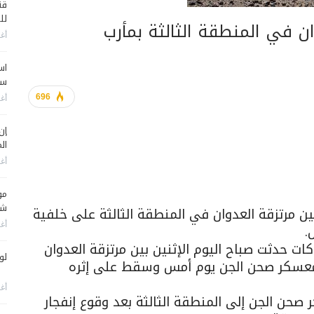
قن
لل
ن في المنطقة الثالثة بمأرب
أغس
اس
سي
696
أغس
إن
الم
أغس
مو
شم
بين مرتزقة العدوان في المنطقة الثالثة على خلفية
أغس
.
 حدثت صباح اليوم الإثنين بين مرتزقة العدوان
لو
ز معسكر صحن الجن يوم أمس وسقط على إثره
أغس
 صحن الجن إلى المنطقة الثالثة بعد وقوع إنفجار