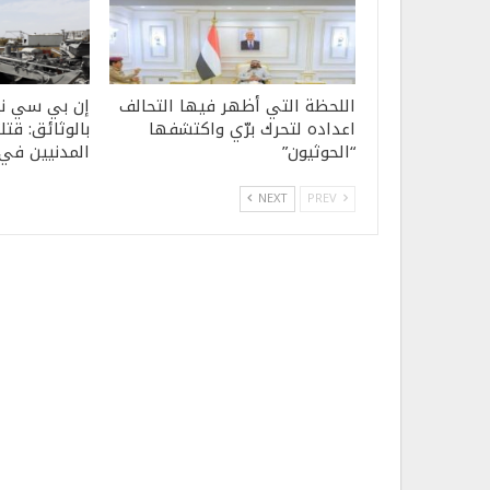
اللحظة التي أظهر فيها التحالف
إن بي سي نيو
اعداده لتحرك برّي واكتشفها
بالوثائق: قت
“الحوثيون”
المدنيين في ال
NEXT
PREV