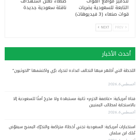
لتدمير مواقع القوات
صنعاء تعلن استهداف
التابعة للسعودية بضربات
ناقلة سعودية جديدة
قوات صنعاء (3 فيديوهات)
NEXT
PREV
أحدث الأخبار
اللحظة التي أظهر فيها التحالف اعداده لتحرك برّي واكتشفها “الحوثيون”
أغسطس 6, 2026
قناة أمريكية: «عاصفة الحزم» ثانية مستبعَدة ولا مخرجَ آمنًا للسعودية إلا
بالاستجابة لمطالب اليمنيين
أغسطس 6, 2026
استخبارات أمريكية: السعودية تجني أخطاءً متراكمة والتحرّك اليمنيّ سيقوّض
مُلك ابن سلمان