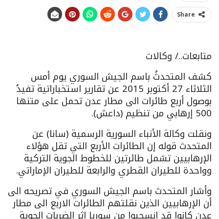
Share
متابعات../ وكالات
كشف المتحدثُ باسم الجيش السوري يوم أمس
الثلاثاء 27 أكتوبر 2015 عن تقارير استخباراتية تفيدُ
بوصول أربع طائرات الى مطار عدن تحمل على متنها
500 إرهابي من تنظيم (داعش).
ونقلت وكالة الأنباء السورية الرسمية (سانا) عن
المتحدث قوله إن الطائرات الأربع التي تقل هؤلاء
الإرهابيين تشمل طائرتين للخطوط الجوية التركية
وواحدة للطيران القطري والرابعة للطيران الإماراتي.
وأشار المتحدث باسم الجيش السوري في تصريحه الى
أن الإرهابيين الذين نقلتهم الطائرات الاربع الى مطار
عدن كانوا قد انسحبوا من سوريا إثر الضربات الجوية