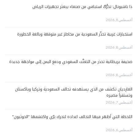
ذا ناشيونال: تحرُّكٌ استباقي من صنعاء يبعثر تجهيزات الرياض
أغسطس 8, 2026
استخبارات غربية تحذّر السعودية من مخاطرَ غير متوقعَة وبالغة الخطورة
أغسطس 8, 2026
صحيفة بريطانية تحذر من التعنُّت السعودي ودفع اليمن إلى مواجهة جديدة
أغسطس 8, 2026
الغارديان تكشف من الذي يستهدفه تحالف السعودية وتركيا وباكستان
وتستقرأ مصيره
أغسطس 7, 2026
اللحظة التي أظهر فيها التحالف اعداده لتحرك برّي واكتشفها “الحوثيون”
أغسطس 6, 2026