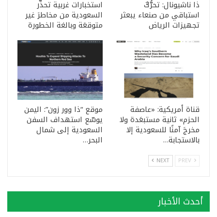
ذا ناشيونال: تحرُّكٌ
استخبارات غربية تحذّر
استباقي من صنعاء يبعثر
السعودية من مخاطرَ غير
تجهيزات الرياض
متوقعَة وبالغة الخطورة
قناة أمريكية: «عاصفة
موقع “ذا وور زون”: اليمن
الحزم» ثانية مستبعَدة ولا
يوسّع استهداف السفن
مخرجَ آمنًا للسعودية إلا
السعودية إلى شمال
بالاستجابة…
البحر…
NEXT
PREV
أحدث الأخبار