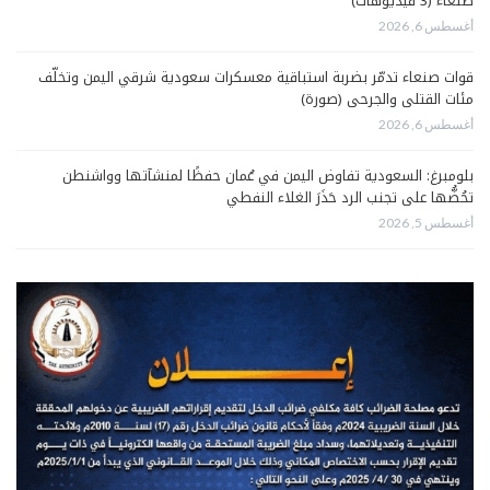
صنعاء (3 فيديوهات)
أغسطس 6, 2026
قوات صنعاء تدمّر بضربة استباقية معسكرات سعودية شرقي اليمن وتخلّف
مئات القتلى والجرحى (صورة)
أغسطس 6, 2026
بلومبرغ: السعودية تفاوض اليمن في عُمان حفظًا لمنشآتها وواشنطن
تحُضُّها على تجنب الرد حَذَرَ الغلاء النفطي
أغسطس 5, 2026