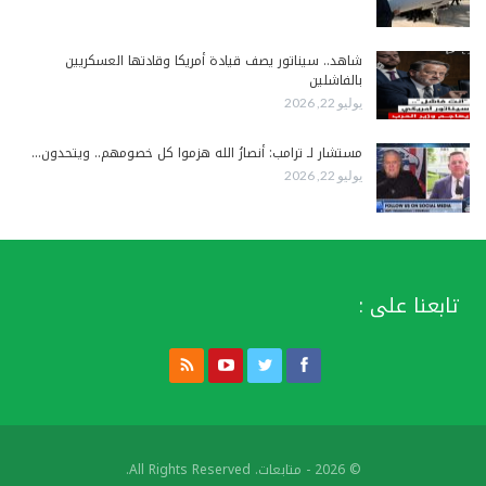
شاهد.. سيناتور يصف قيادة أمريكا وقادتها العسكريين
بالفاشلين
يوليو 22, 2026
مستشار لـ ترامب: أنصارُ الله هزموا كل خصومهم.. ويتحدون…
يوليو 22, 2026
تابعنا على :
© 2026 - متابعات. All Rights Reserved.