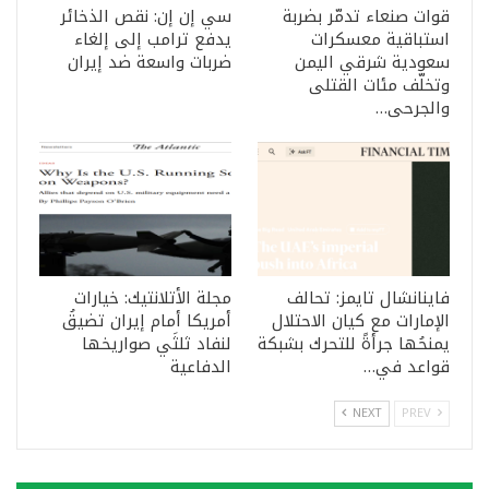
قوات صنعاء تدمّر بضربة
سي إن إن: نقص الذخائر
استباقية معسكرات
يدفع ترامب إلى إلغاء
سعودية شرقي اليمن
ضربات واسعة ضد إيران
وتخلّف مئات القتلى
والجرحى…
فاينانشال تايمز: تحالف
مجلة الأتلانتيك: خيارات
الإمارات مع كيان الاحتلال
أمريكا أمام إيران تضيقُ
يمنحُها جرأةً للتحرك بشبكة
لنفاد ثلثَي صواريخها
قواعد في…
الدفاعية
NEXT
PREV