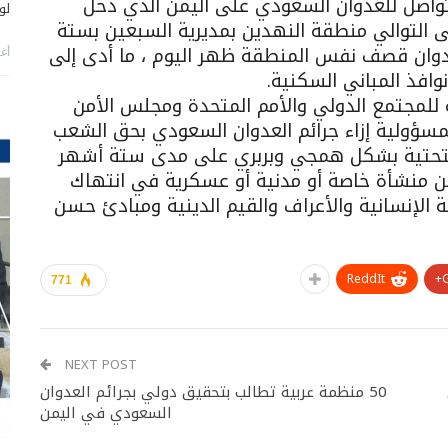
تواصل للعدوان السعودي على اليمن الذي دخل
لو
 التوالي منطقة النهدين بمديرية السبعين بستة
عدوان قصف نفس المنطقة ظهر اليوم ، ما أدى إلى
أغس
افذ المباني السكنية.
ه للمجتمع الدولي والأمم المتحدة ومجلس الأمن
مسؤولية إزاء جرائم العدوان السعودي بحق الشعب
ه التحتية بشكل همجي وبربري على مدى ستة أشهر
ين منشأة خاصة أو مدنية أو عسكرية في انتهاك
ة الإنسانية والأعراف والقيم الدينية ومبادئ حسن
ReddIt
771
NEXT POST
50 منظمة عربية تطالب بتحقيق دولي بجرائم العدوان
السعودي في اليمن