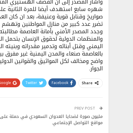
وأشار المصدر إلى أن القصف الهستيري الم
شهره سابع استهدف أيضا للمرة الثانية على
صواريخ وقنابل قوية وعنيفة، بعد ان كان ال
تضرر عدد كبير من منازل المواطنين وتهشم نو
وجدد المصدر الأمني بأمانة العاصمة مطالبت
والمنظمات الدولية لحقوق الإنسان بتحمل ال
اليمني وقتل أبنائه وتدمير مقدراته وبنيت
بالعاصمة صنعاء والمدن اليمنية غير مفرق ب
واضح ومخالف لكل المواثيق والقوانين الدولي
الجوار.
Google+
Twitter
Facebook
Share
PREV POST
مليون صورة لضحايا العدوان السعودي في حملة على
مواقع التواصل الإجتماعي