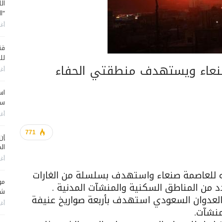
ال
“ا
أغس
قن
لل
نعاء ويستهدف منطقتي الحفاء
أغس
اس
سي
أغس
771
إن
الم
أغس
 للعاصمة صنعاء واستهدف بسلسلة من الغارات
مو
شم
 العدوان السعودي استهدف بأربعة صواريخ عنيفة
أغس
منشآت.