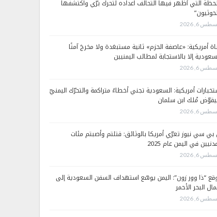
لحظة التي أظهر فيها التحالف اعداده لتحرك برّي واكتشفها
لحوثيون”
طس 6, 2026
اة أمريكية: «عاصفة الحزم» ثانية مستبعَدة ولا مخرجَ آمنًا
سعودية إلا بالاستجابة لمطالب اليمنيين
طس 6, 2026
تخبارات أمريكية: السعودية تجني أخطاءً متراكمة والتحرّك اليمنيّ
قوّض مُلك ابن سلمان
طس 6, 2026
 بي سي نيوز تعرّي أمريكا بالوثائق: قتلتم وأصبتم مئات
دنيين في اليمن عام 2025
طس 6, 2026
قع “ذا وور زون”: اليمن يوسّع استهداف السفن السعودية إلى
ال البحر الأحمر
طس 6, 2026