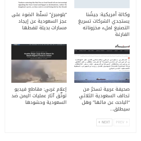
وكالة أمريكية: جيشُنا
“بلومبرغ” تسلّط الضوءَ على
يستجدي الشركات تسريعَ
عجز السعودية عن إيجاد
التصنيع لملء مخزوناته
مسارات بديلة لنفطها
الفارغة
صحيفة عربية تسخرُ من
إعلام غربي: مقاطع فيديو
تحالف السعودية الثلاثي
توثّق آثار عمليات اليمن ضد
“الباحث عن مالها” وهل
السعودية وحشودها
سيطلق…
NEXT
PREV