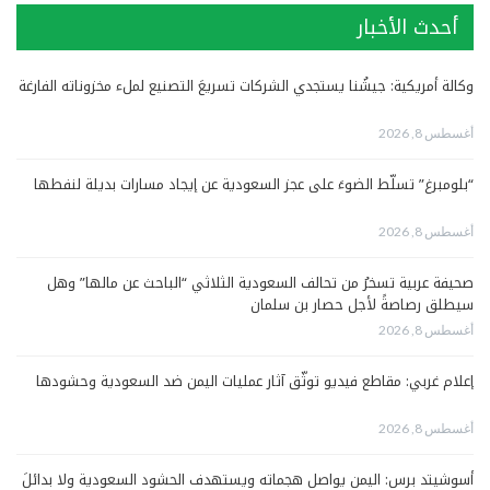
أحدث الأخبار
وكالة أمريكية: جيشُنا يستجدي الشركات تسريعَ التصنيع لملء مخزوناته الفارغة
أغسطس 8, 2026
“بلومبرغ” تسلّط الضوءَ على عجز السعودية عن إيجاد مسارات بديلة لنفطها
أغسطس 8, 2026
صحيفة عربية تسخرُ من تحالف السعودية الثلاثي “الباحث عن مالها” وهل
سيطلق رصاصةً لأجل حصار بن سلمان
أغسطس 8, 2026
إعلام غربي: مقاطع فيديو توثّق آثار عمليات اليمن ضد السعودية وحشودها
أغسطس 8, 2026
أسوشيتد برس: اليمن يواصل هجماته ويستهدف الحشود السعودية ولا بدائلَ