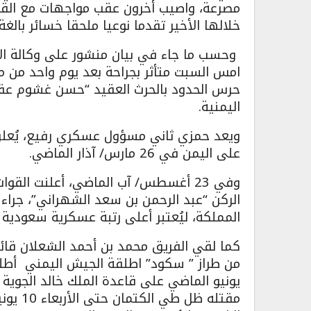
مصرعة، واصيب أخرون عقب مواجهات مع القو
خلالها الأخير تقدما نوعيا ملحقا خسائر با
وحسب ما جاء في بيان منشور على وكالة الأ
امس السبت متأثر بجراحة بعد يوم واحد من 
حرس الحدود بالحرث العقيد “حسن غشوم عقي
اليمنية.
ويعد حمزي ثاني مسؤول عسكري رفيع، يُعلن ع
على اليمن في 26 مارس/ آذار الماضي.
وفي 23 أغسطس/ آب الماضي، أعلنت القوا
الركن “عبد الرحمن بن سعد الشهراني”، جراء 
المملكة، ليُعتبر أعلى رتبة عسكرية سعودية ي
كما لقي الفريق محمد بن أحمد الشعلان قائد
يونيو الماضي على قاعدة الملك خالد الجو
مقتله ظ