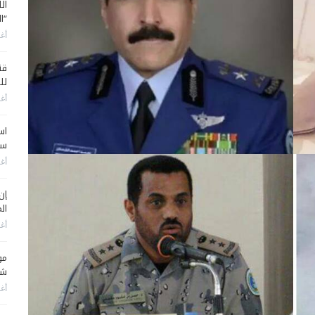
ال
“ا
أغس
قن
لل
أغس
اس
سي
أغس
إن
الم
أغس
مو
شم
أغس