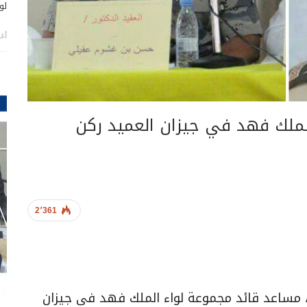
لو
أغس
لملك فهد في جيزان العميد ركن
2٬361
، مساعد قائد مجموعة لواء الملك فهد في جيزان