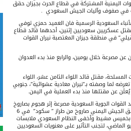
ات اليمنية المشتركة في قطاع الحرث بجيزان حقق
لغة في صفوف وآليات الجيش السعودي .
نباء السعودية الرسمية فان العميد حمزي توفي
مقتل عسكريين سعوديين إثنين، أحدهما قائد قطاع
لي” في منطقة جيزان المغتصبة نيران القوات
ن مصرعة خلال يومين، والرابع منذ بدء العدوان
ت المسلحة، مقتل قائد اللواء الثامن عشر، اللواء
تعرضه لما وصفته بـ”نيران معادية عشوائية”، جنوبي
ُعلَن عن مقتلها منذ بدء العملية في اليمن.
 القوات الجوية السعودية مصرعة إثر هجوم بصاروخ
من طراز ” سكود” اطلقة الجيش اليمني أطلق الجيش اليمني صاروخ من طراز ” سكود” في 6
ية بخميس مشيط وأخفى النظام السعودي ملابسات
ل طي الكتمان حتى الأربعاء 10 يونيو الماضي، لتجنب التأثير على معنويات السعوديين