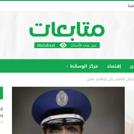
عنا
ير
إقتصاد
مركز الوسائط
زان العميد ركن إبراهيم حمزي
ال
وب
أغس