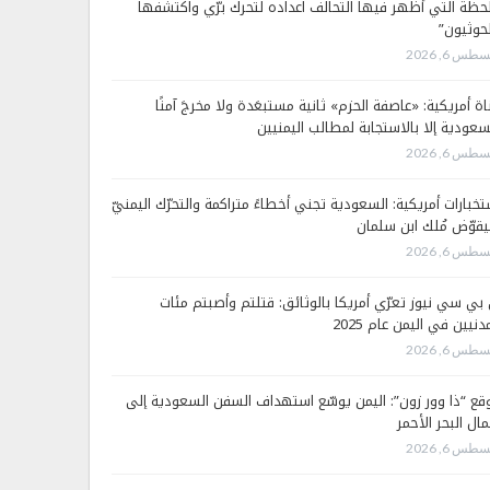
لحظة التي أظهر فيها التحالف اعداده لتحرك برّي واكتشفها
لحوثيون”
طس 6, 2026
اة أمريكية: «عاصفة الحزم» ثانية مستبعَدة ولا مخرجَ آمنًا
سعودية إلا بالاستجابة لمطالب اليمنيين
طس 6, 2026
تخبارات أمريكية: السعودية تجني أخطاءً متراكمة والتحرّك اليمنيّ
قوّض مُلك ابن سلمان
طس 6, 2026
 بي سي نيوز تعرّي أمريكا بالوثائق: قتلتم وأصبتم مئات
دنيين في اليمن عام 2025
طس 6, 2026
قع “ذا وور زون”: اليمن يوسّع استهداف السفن السعودية إلى
ال البحر الأحمر
طس 6, 2026