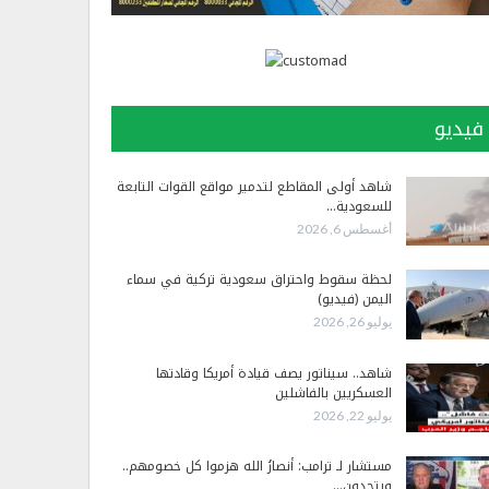
فيديو
شاهد أولى المقاطع لتدمير مواقع القوات التابعة
للسعودية…
أغسطس 6, 2026
لحظة سقوط واحتراق سعودية تركية في سماء
اليمن (فيديو)
يوليو 26, 2026
شاهد.. سيناتور يصف قيادة أمريكا وقادتها
العسكريين بالفاشلين
يوليو 22, 2026
مستشار لـ ترامب: أنصارُ الله هزموا كل خصومهم..
ويتحدون…