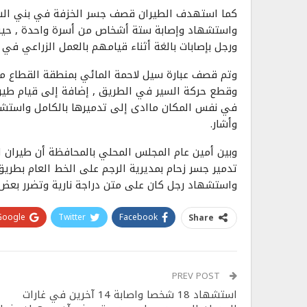
كما استهدف الطيران قصف جسر الخزفة في بني الشو
واستشهاد وإصابة ستة أشخاص من أسرة واحدة , حيث 
ورجل بإصابات بالغة أثناء قيامهم بالعمل الزراعي في
وتم قصف عبارة سيل لاحمة المائي بمنطقة القطاع مد
وقطع حركة السير في الطريق , إضافة إلى قيام طيرا
في نفس المكان ماادى إلى تدميرها بالكامل واستش
وأشار.
وبين أمين عام المجلس المحلي بالمحافظة أن طيران
تدمير جسر زحام بمديرية الرجم على الخط العام بطري
واستشهاد رجل كان على متن دراجة نارية وتضرر بعض ا
Google+
Twitter
Facebook
Share
PREV POST
استشهاد 18 شخصا واصابة 14 آخرين في غارات