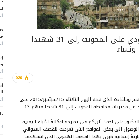
“ب
لن
أغس
صح
ارتفاع ضحايا قصف العدوان السعودي على المحويت إلى 31 شهيدا
ما
أغس
 ونساء
إع
وح
أغس
929
أس
ال
ارتفع عدد ضحايا قصف طيران العدوان السعودي الغاشم وحلفاءه الذي شنه اليوم الثلاثاء 15/سبتمبر/2015 على
أغس
عدد من مواقع البنى التحتية للطرق والجسور في عدد من مديريات محافظة المحويت إلى 31 شخصا منهم 13
ذا
كتور علي احمد ألزيكم في تصرحه لوكالة الأنباء اليمنية
 الوصول الى بعض المواقع التي تعرضت للقصف العدواني
أغس
وكارثة إنسانية كبرى بهذا القصف الهمجي الذي استهدف