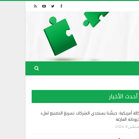
أحدث الأخبار
الة أمريكية: جيشُنا يستجدي الشركات تسريعَ التصنيع لملء
زوناته الفارغة
طس 8, 2026