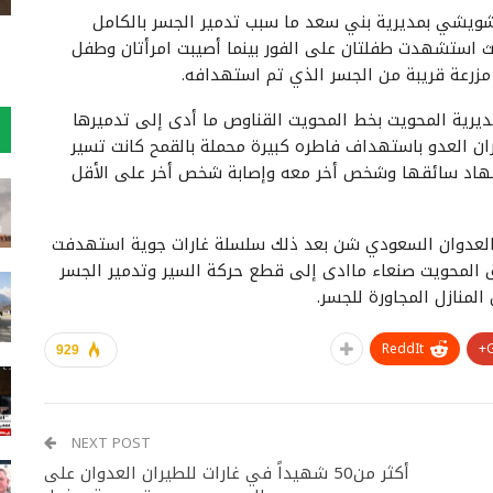
يشي بمديرية بني سعد ما سبب تدمير الجسر بالكامل
استشهدت طفلتان على الفور بينما أصيبت امرأتان وطفل
 مزرعة قريبة من الجسر الذي تم استهدافه.
يرية المحويت بخط المحويت القناوص ما أدى إلى تدميرها
ن العدو باستهداف فاطره كبيرة محملة بالقمح كانت تسير
هاد سائقها وشخص أخر معه وإصابة شخص أخر على الأقل
 العدوان السعودي شن بعد ذلك سلسلة غارات جوية استهدفت
ق المحويت صنعاء ماادى إلى قطع حركة السير وتدمير الجسر
لمنازل المجاورة للجسر.
ReddIt
929
NEXT POST
أكثر من50 شهيداً في غارات للطيران العدوان على