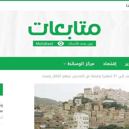
ا
ير
إقتصاد
مركز الوسائط
م أطفال ونساء
وك
مخ
أغس