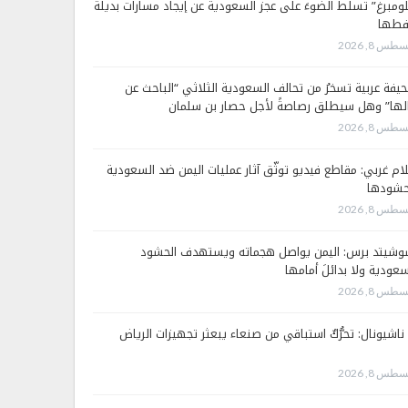
لومبرغ” تسلّط الضوءَ على عجز السعودية عن إيجاد مسارات بديلة
فطها
طس 8, 2026
يفة عربية تسخرُ من تحالف السعودية الثلاثي “الباحث عن
لها” وهل سيطلق رصاصةً لأجل حصار بن سلمان
طس 8, 2026
لام غربي: مقاطع فيديو توثّق آثار عمليات اليمن ضد السعودية
شودها
طس 8, 2026
وشيتد برس: اليمن يواصل هجماته ويستهدف الحشود
سعودية ولا بدائلَ أمامها
طس 8, 2026
 ناشيونال: تحرُّكٌ استباقي من صنعاء يبعثر تجهيزات الرياض
طس 8, 2026