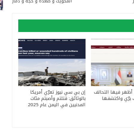
المحويت و صعدة و حجة و ذمار
 أظهر فيها التحالف
إن بي سي نيوز تعرّي أمريكا
 برّي واكتشفها
بالوثائق: قتلتم وأصبتم مئات
المدنيين في اليمن عام 2025