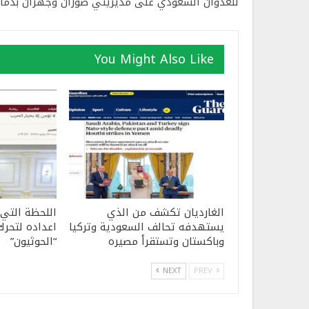
للعدوان السعودي على مديريتي ضورآن وجهران بذمار
You Might Also Like
الغارديان تكشف من الذي
اللحظة التي
يستهدفه تحالف السعودية وتركيا
اعداده لتحرك
وباكستان وتستقرأ مصيره
“الحوثيون”
NEXT
PREV