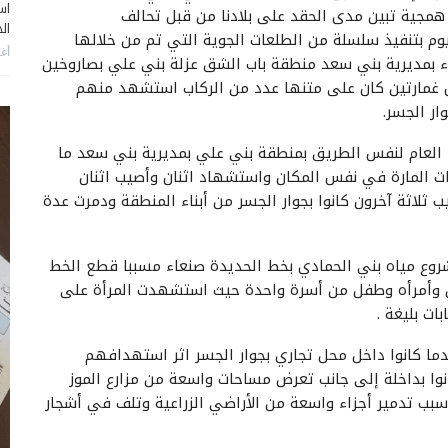
اس
ة همجية تبين مدى الحقد على بلادنا من قبل تحالف
ال
يوم بتنفيذ سلسلة من الطلعات الجوية التي تم من خلالها
أغس
 بمديرية بني سعد منطقة باب الشق عزلة بني علي بصاروخين
 غمارتين كان على متنها عدد من الركاب استشهد منهم
ار الجسر.
لعام لنفس الطريق بمنطقة بني علي بمديرية بني سعد ما
ات المارة في نفس المكان واستشهاد اثنان وأصيب اثنان
لاثة آخرون كانوا بجوار الجسر من أبناء المنطقة ودمرت عدة
شروع مياه بني الحمادي بخط الحديدة صنعاء مسببا قطع الخط
ن وأمرأه وطفل من أسرة واحدة حيث استشهدت المرأة على
ات بليغة .
ا كانوا داخل محل تجاري بجوار الجسر اثر استهدافهم
نوا بداخلة إلى جانب تعرض مساحات واسعة من مزارع الموز
بب تدمير أجزاء واسعة من الأراضي الزراعية وتلف في أشجار