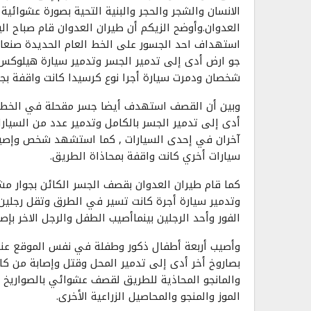
الانسان والشجر والحجر والبنية التحية بصورة عشوائي
العدوان.وأوضح الزيكم أن طيران العدوان قام صباح ال
استهداف احد الجسور على الخط العام الحديدة صنعاء
جو ارض أدى إلى تدمير الجسر وتدمير سيارة هيلوكس
شخصان ودمرت سيارة أجرا نوع كرسيدا كانت واقفة بجو
وبين أن القصف استهدف أيضا جسر مقحلة في الخط ا
أدى إلى تدمير الجسر بالكامل وتدمير عدد من السيار
آخران في إحدى السيارات , كما استشهد شخص وإصيب ث
سيارات أخري كانت واقفة بمحاذاة الطريق.
كما قام طيران العدوان بقصف الجسر الكائن بجوار م
وتدمير سيارة أجرة كانت تسير في الطرق وتقل رجلي
الفور وأحد الرجلين بينماأصيب الطفل والرجل الاخر بإصاب
وأصيب أربعة أطفال ذكور وطفلة في نفس الموقع عندم
بصاروخ أخر أدى إلى تدمير المحل وقتل وإصابة من كا
والمانجو المحاذية للطريق لقصف عشوائي بالصواريخ س
الموز والمنجو والمحاصيل الزراعية الأخرى.