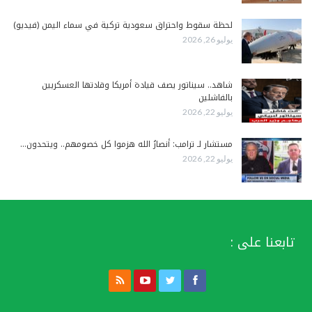
لحظة سقوط واحتراق سعودية تركية في سماء اليمن (فيديو)
يوليو 26, 2026
شاهد.. سيناتور يصف قيادة أمريكا وقادتها العسكريين
بالفاشلين
يوليو 22, 2026
مستشار لـ ترامب: أنصارُ الله هزموا كل خصومهم.. ويتحدون…
يوليو 22, 2026
تابعنا على :