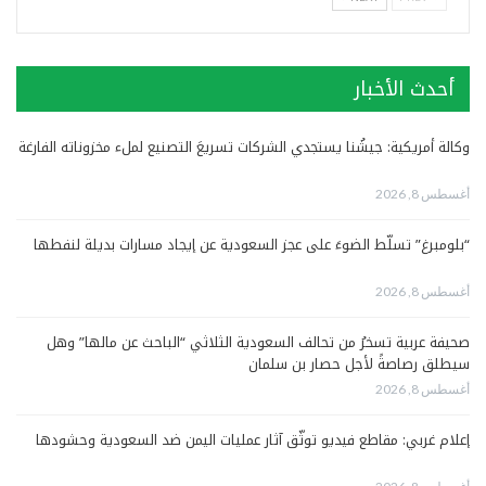
أحدث الأخبار
وكالة أمريكية: جيشُنا يستجدي الشركات تسريعَ التصنيع لملء مخزوناته الفارغة
أغسطس 8, 2026
“بلومبرغ” تسلّط الضوءَ على عجز السعودية عن إيجاد مسارات بديلة لنفطها
أغسطس 8, 2026
صحيفة عربية تسخرُ من تحالف السعودية الثلاثي “الباحث عن مالها” وهل
سيطلق رصاصةً لأجل حصار بن سلمان
أغسطس 8, 2026
إعلام غربي: مقاطع فيديو توثّق آثار عمليات اليمن ضد السعودية وحشودها