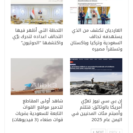
الغارديان تكشف من الذي
اللحظة التي أظهر فيها
يستهدفه تحالف
التحالف اعداده لتحرك برّي
السعودية وتركيا وباكستان
واكتشفها “الحوثيون”
وتستقرأ مصيره
إن بي سي نيوز تعرّي
شاهد أولى المقاطع
أمريكا بالوثائق: قتلتم
لتدمير مواقع القوات
وأصبتم مئات المدنيين في
التابعة للسعودية بضربات
اليمن عام 2025
قوات صنعاء (3 فيديوهات)
NEXT
PREV