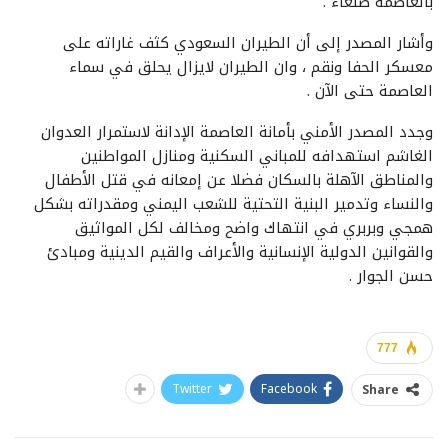
بالعاصمة صنعاء .
وأشار المصدر إلى أن الطيران السعودي كثف غاراته على
معسكر الحفا ونقم ، وان الطيران لايزال يحلق في سماء
العاصمة حتى الآن .
وجدد المصدر الأمني بأمانة العاصمة الإدانة لاستمرار العدوان
الغاشم استهدافه للمباني السكنية ومنازل المواطنين
والمناطق الآهلة بالسكان فضلا عن إمعانه في قتل الأطفال
والنساء وتدمير البنية التحتية للشعب اليمني ومقدراته بشكل
همجي وبربري في انتهاك واضح ومخالف لكل المواثيق
والقوانين الدولية الإنسانية والأعراف والقيم الدينية ومبادئ
حسن الجوار .
777
Twitter
Facebook
Share