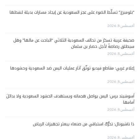
“بلومبرغ” تسلّط الضوءَ على عجز السعودية عن إيجاد مسارات بديلة لنفطها
أغسطس 8, 2026
صحيفة عربية تسخرُ من تحالف السعودية الثلاثي “الباحث عن مالها” وهل
سيطلق رصاصةً لأجل حصار بن سلمان
أغسطس 8, 2026
إعلام غربي: مقاطع فيديو توثّق آثار عمليات اليمن ضد السعودية وحشودها
أغسطس 8, 2026
أسوشيتد برس: اليمن يواصل هجماته ويستهدف الحشود السعودية ولا بدائلَ
أمامها
أغسطس 8, 2026
ذا ناشيونال: تحرُّكٌ استباقي من صنعاء يبعثر تجهيزات الرياض
أغسطس 8, 2026