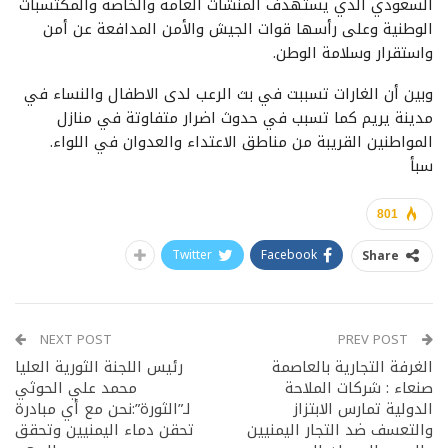
السعودي الذي يستهدف المنشآت العامة والخاصة والمكتسبات
الوطنية وعلى رأسها قوات الجيش والأمن المدافعة عن أمن
واستقرار وسلامة الوطن.
وبين أن الغارات تسببت في بث الرعب لدى الاطفال والنساء في
مدينة يريم كما تسبب في حدوث اضرار متفاوتة في منازل
المواطنين القريبة من مناطق الاعتداء والعدوان في اللواء.
سبأ
801
Twitter
Facebook
Share
NEXT POST
PREV POST
الغرفة التجارية بالعاصمة
رئيس اللجنة الثورية العليا
صنعاء : شركات الملاحة
محمد علي الحوثي
الدولية تمارس الابتزاز
لـ”الثورة”:نحن مع أي مبادرة
والتعسف ضد التجار اليمنيين
تحقن دماء اليمنيين وتحقق