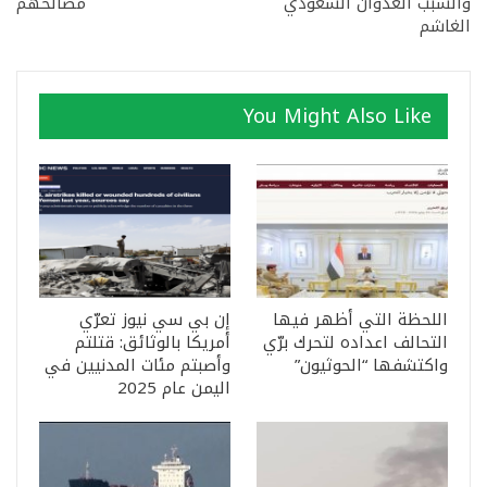
والسبب العدوان السعودي
مصالحهم
الغاشم
You Might Also Like
اللحظة التي أظهر فيها
إن بي سي نيوز تعرّي
التحالف اعداده لتحرك برّي
أمريكا بالوثائق: قتلتم
واكتشفها “الحوثيون”
وأصبتم مئات المدنيين في
اليمن عام 2025