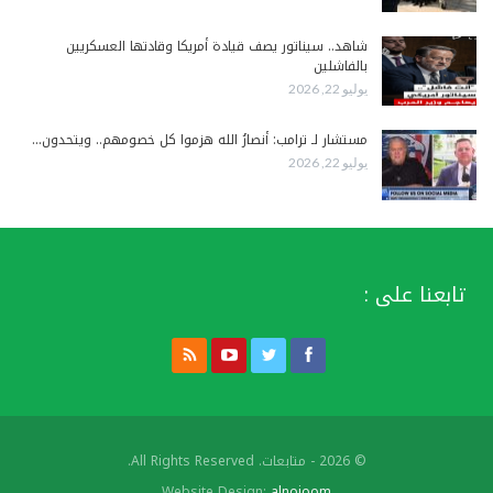
شاهد.. سيناتور يصف قيادة أمريكا وقادتها العسكريين
بالفاشلين
يوليو 22, 2026
مستشار لـ ترامب: أنصارُ الله هزموا كل خصومهم.. ويتحدون…
يوليو 22, 2026
تابعنا على :
© 2026 - متابعات. All Rights Reserved.
Website Design:
alnojoom