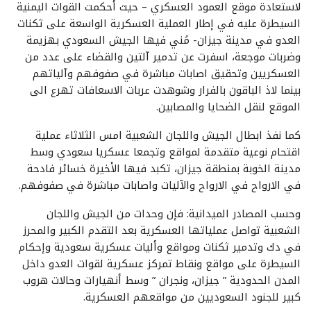
لاستعادة موقع العمود العسكري – حيث أحكمت القوات اليمنية
السيطرة عليه في إطار العملية العسكرية الواسعة على ثكنات
العدو في مدينة جيزان- مُني فيها الجيش السعودي بهزيمة
وضربات موجعة، اسفرت عن تدمير آلتين والقضاء على عدد من
العسكريين وتحقيق اصابات مباشرة في صفوفهم وآلياتهم
بينما لاذ الباقون بالفرار وشوهدت عربات الاسعافات تهرع الى
الموقع لنقل الضحايا والمصابين.
كما نفذ ابطال الجيش واللجان الشعبية امس الثلاثاء عملية
اقتحام نوعية متقدمة لمواقع وتجمعا عسكريا سعودي وسط
مدينة الخوبة بمنطقة جيزان، تكبد فيها الأخيرة خسائر فادحة
في الارواح في الارواح والآليات واصابات مباشرة في صفوفهم.
وحسب المصادر الميدانية: فإن وحدات من الجيش واللجان
الشعبية تواصل عملياتها العسكرية بعد التقدم الكبير والمحرز
في دك وتدمير ثكنات ومواقع وأليات عسكرية سعودية وإحكام
السيطرة على مواقع ونقاط تمركز عسكرية لقوات العدو داخل
المدن الحدودية ” جيزان، ونجران ” وسط أنهيارات وحالات هروب
كبير للجنود السعوديين من مواقعهم العسكرية.