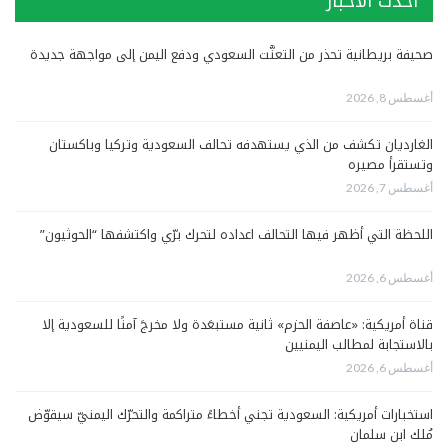
أحدث الأخبار
صحيفة بريطانية تحذر من التعنُّت السعودي ودفع اليمن إلى مواجهة جديدة
أغسطس 8, 2026
الغارديان تكشف من الذي يستهدفه تحالف السعودية وتركيا وباكستان
وتستقرأ مصيره
أغسطس 7, 2026
اللحظة التي أظهر فيها التحالف اعداده لتحرك برّي واكتشفها “الحوثيون”
أغسطس 6, 2026
قناة أمريكية: «عاصفة الحزم» ثانية مستبعَدة ولا مخرجَ آمنًا للسعودية إلا
بالاستجابة لمطالب اليمنيين
أغسطس 6, 2026
استخبارات أمريكية: السعودية تجني أخطاءً متراكمة والتحرّك اليمنيّ سيقوّض
مُلك ابن سلمان