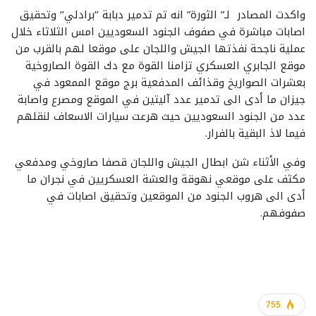
واكدت المصادر لـ” الثورة” انه تم تدمير دبابة ’’برادلي’’ وتحقيق
اصابات مباشرة في صفوف الجنود السعوديين امس الثلاثاء خلال
عملية ناجحة نفذتها الجيش واللجان على موقعا لهم بالقرب من
موقع الجابري العسكري تزامنا القوة مع دك القوة الصاروخية
بعشرات الصواريخ وقذائف المدفعية برج موقع الممعود في
جيزان ما أدى الى تدمير عدد آليتين في الموقع ومصرع واصابة
عدد من الجنود السعوديين حيث هرعت سيارات الاسعاف لنقلهم
فيما لاذ البقية بالفرار.
وفي الأثناء شن ابطال الجيش واللجان قصفا صاروخي ومدفعي
مكثف على موقعي نهوقة والعشة العسكريين في نجران ما
أدى الى هروب الجنود من الموقعين وتحقيق اصابات في
صفوفهم.
755