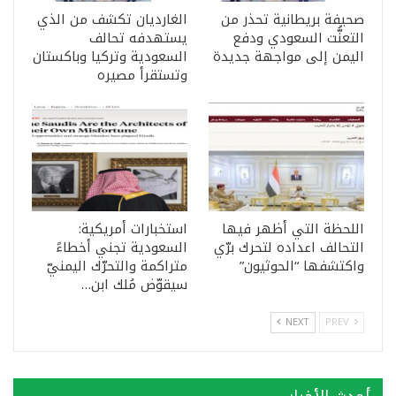
صحيفة بريطانية تحذر من
الغارديان تكشف من الذي
التعنُّت السعودي ودفع
يستهدفه تحالف
اليمن إلى مواجهة جديدة
السعودية وتركيا وباكستان
وتستقرأ مصيره
اللحظة التي أظهر فيها
استخبارات أمريكية:
التحالف اعداده لتحرك برّي
السعودية تجني أخطاءً
واكتشفها “الحوثيون”
متراكمة والتحرّك اليمنيّ
سيقوّض مُلك ابن…
NEXT
PREV