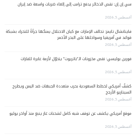
سي إن إن: نقص الذخائر يدفع ترامب إلى إلغاء ضربات واسعة ضد إيران
أغسطس 5, 2026
فاينانشال تايمز: تحالف الإمارات مع كيان الاحتلال يمنحُها جرأةً للتحرك بشبكة
قواعد في أفريقيا وسواحلها على البحر الأحمر
أغسطس 5, 2026
فورين بوليسي: نقص مخزونات الـ”باتريوت” يتحوّل لأزمة عابرة للقارات
أغسطس 5, 2026
كشفٌ أمريكي لخطط السعودية بحرب متعددة الجبهات ضد اليمن ويطرح
السيناريو الأرجح
أغسطس 5, 2026
موقع أمريكي يكشف عن توقف شبه كامل لشحنات غاز ينبع منذ أواخر يوليو
أغسطس 5, 2026