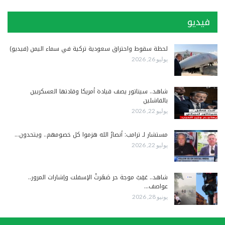
فيديو
لحظة سقوط واحتراق سعودية تركية في سماء اليمن (فيديو)
يوليو 26, 2026
شاهد.. سيناتور يصف قيادة أمريكا وقادتها العسكريين
بالفاشلين
يوليو 22, 2026
مستشار لـ ترامب: أنصارُ الله هزموا كل خصومهم.. ويتحدون…
يوليو 22, 2026
شاهد.. عَقِبْ موجة حر صَهَرتْ الإسفلت وإشارات المرور..
عواصف…
يونيو 28, 2026