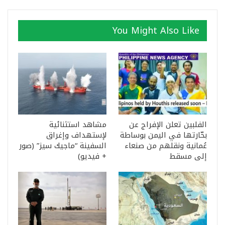
You Might Also Like
الفلبين تعلن الإفراج عن
مشاهد استثنائية
بحّارتها في اليمن بوساطة
لإستهداف وإغراق
عُمانية ونقلهم من صنعاء
السفينة “ماجيك سيز” (صور
إلى مسقط
+ فيديو)