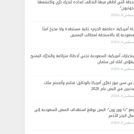
لحظة التي أظهر فيها التحالف اعداده لتحرك برّي واكتشفها
لحوثيون”
طس 6, 2026
اة أمريكية: «عاصفة الحزم» ثانية مستبعَدة ولا مخرجَ آمنًا
سعودية إلا بالاستجابة لمطالب اليمنيين
طس 6, 2026
تخبارات أمريكية: السعودية تجني أخطاءً متراكمة والتحرّك اليمنيّ
قوّض مُلك ابن سلمان
طس 6, 2026
 بي سي نيوز تعرّي أمريكا بالوثائق: قتلتم وأصبتم مئات
دنيين في اليمن عام 2025
طس 6, 2026
قع “ذا وور زون”: اليمن يوسّع استهداف السفن السعودية إلى
ال البحر الأحمر
طس 6, 2026