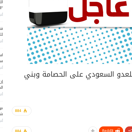
ال
“ا
أغس
قن
لل
أغس
اس
سي
أغس
دو السعودي على الحصامة وبني
إن
الم
أغس
مو
884
شم
أغس
ReddIt
884