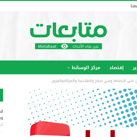
عنا
ير
إقتصاد
مركز الوسائط
 الحصامة وبني صياح والملاحيط والمنزالةوالمزرق
ال
وب
أغس