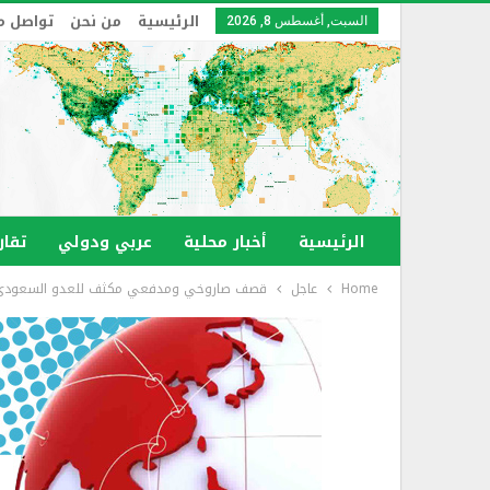
الرئيسية
من نحن
تواصل م
السبت, أغسطس 8, 2026
الرئيسية
أخبار محلية
عربي ودولي
تقار
Home
عاجل
قصف صاروخي ومدفعي مكثف للعدو السعودي على