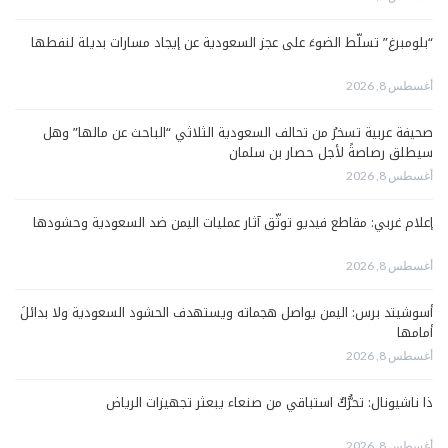
“بلومبرغ” تسلّط الضوءَ على عجز السعودية عن إيجاد مسارات بديلة لنفطها
أغسطس 8, 2026
صحيفة عربية تسخرُ من تحالف السعودية الثلاثي “الباحث عن مالها” وهل
سيطلق رصاصةً لأجل حصار بن سلمان
أغسطس 8, 2026
إعلام غربي: مقاطع فيديو توثّق آثار عمليات اليمن ضد السعودية وحشودها
أغسطس 8, 2026
أسوشيتد برس: اليمن يواصل هجماته ويستهدف الحشود السعودية ولا بدائلَ
أمامها
أغسطس 8, 2026
ذا ناشيونال: تحرُّكٌ استباقي من صنعاء يبعثر تجهيزات الرياض
أغسطس 8, 2026