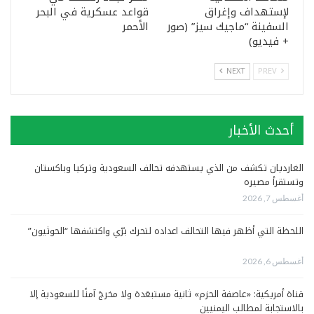
لإستهداف وإغراق
قواعد عسكرية في البحر
السفينة “ماجيك سيز” (صور
الأحمر
+ فيديو)
NEXT
PREV
أحدث الأخبار
الغارديان تكشف من الذي يستهدفه تحالف السعودية وتركيا وباكستان
وتستقرأ مصيره
أغسطس 7, 2026
اللحظة التي أظهر فيها التحالف اعداده لتحرك برّي واكتشفها “الحوثيون”
أغسطس 6, 2026
قناة أمريكية: «عاصفة الحزم» ثانية مستبعَدة ولا مخرجَ آمنًا للسعودية إلا
بالاستجابة لمطالب اليمنيين