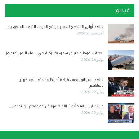
فيديو
شاهد أولى المقاطع لتدمير مواقع القوات التابعة للسعودية…
أغسطس 6, 2026
لحظة سقوط واحتراق سعودية تركية في سماء اليمن (فيديو)
يوليو 26, 2026
شاهد.. سيناتور يصف قيادة أمريكا وقادتها العسكريين
بالفاشلين
يوليو 22, 2026
مستشار لـ ترامب: أنصارُ الله هزموا كل خصومهم.. ويتحدون…
يوليو 22, 2026