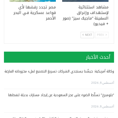
مشاهد استثنائية
مصر تجدد رفضها لأي
لإستهداف وإغراق
قواعد عسكرية في البحر
السفينة “ماجيك سيز” (صور
الأحمر
+ فيديو)
NEXT
PREV
أحدث الأخبار
وكالة أمريكية: جيشُنا يستجدي الشركات تسريعَ التصنيع لملء مخزوناته الفارغة
أغسطس 8, 2026
“بلومبرغ” تسلّط الضوءَ على عجز السعودية عن إيجاد مسارات بديلة لنفطها
أغسطس 8, 2026