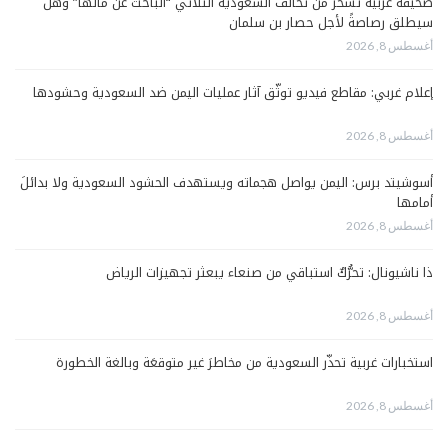
صحيفة عربية تسخرُ من تحالف السعودية الثلاثي “الباحث عن مالها” وهل
سيطلق رصاصةً لأجل حصار بن سلمان
أغسطس 8, 2026
إعلام غربي: مقاطع فيديو توثّق آثار عمليات اليمن ضد السعودية وحشودها
أغسطس 8, 2026
أسوشيتد برس: اليمن يواصل هجماته ويستهدف الحشود السعودية ولا بدائلَ
أمامها
أغسطس 8, 2026
ذا ناشيونال: تحرُّكٌ استباقي من صنعاء يبعثر تجهيزات الرياض
أغسطس 8, 2026
استخبارات غربية تحذّر السعودية من مخاطرَ غير متوقعَة وبالغة الخطورة
أغسطس 8, 2026