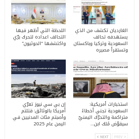
الغارديان تكشف من الذي
اللحظة التي أظهر فيها
يستهدفه تحالف
التحالف اعداده لتحرك برّي
السعودية وتركيا وباكستان
واكتشفها “الحوثيون”
وتستقرأ مصيره
استخبارات أمريكية:
إن بي سي نيوز تعرّي
السعودية تجني أخطاءً
أمريكا بالوثائق: قتلتم
متراكمة والتحرّك اليمنيّ
وأصبتم مئات المدنيين في
سيقوّض مُلك ابن…
اليمن عام 2025
NEXT
PREV