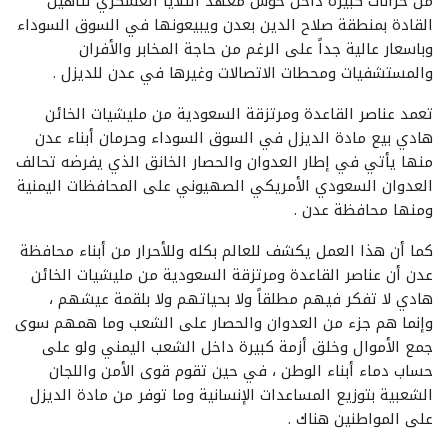
من خزانات كبيرة داخل حوش معهد الثلايا العسكري لتاهيل
القادة بمنطقة صلاح الدين بعدن ويبيعونها في السوق السوداء
وباسعار عالية جداً على الرغم من حاجة المخابر والأفران
والمستشفيات ومحطات الاتصالات وغيرها في عدن للديزل .
تعمد عناصر القاعدة ومرتزقة السعودية من مليشيات الخائن
هادي بيع مادة الديزل في السوق السوداء وحرمان أبناء عدن
منها يأتي في إطار العدوان والحصار الخانق الذي يفرضه تحالف
العدوان السعودي الأمريكي الصهيوني على المحافظات اليمنية
ومنها محافظة عدن .
كما أن هذا العمل يكشف للعالم بكله وللأحرار من أبناء محافظة
عدن أن عناصر القاعدة ومرتزقة السعودية من مليشيات الخائن
هادي لا تفكر فيهم مطلقاً ولا بحياتهم ولا بلقمة عيشهم ،
وإنما هم جزء من العدوان والحصار على الشعب وما همهم سوى
جمع الأموال وخلق أزمة كبيرة داخل الشعب اليمني ولو على
حساب دماء أبناء الوطن ، في حين تقوم قوى الأمن واللجان
الشعبية بتوزيع المساعدات الإنسانية وما توفر من مادة الديزل
على المواطنين هناك .