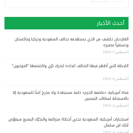
أحدث الأخبار
الغارديان تكشف من الذي يستهدفه تحالف السعودية وتركيا وباكستان
وتستقرأ مصيره
أغسطس 7, 2026
اللحظة التي أظهر فيها التحالف اعداده لتحرك برّي واكتشفها “الحوثيون”
أغسطس 6, 2026
قناة أمريكية: «عاصفة الحزم» ثانية مستبعَدة ولا مخرجَ آمنًا للسعودية إلا
بالاستجابة لمطالب اليمنيين
أغسطس 6, 2026
استخبارات أمريكية: السعودية تجني أخطاءً متراكمة والتحرّك اليمنيّ سيقوّض
مُلك ابن سلمان
أغسطس 6, 2026