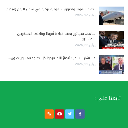
لحظة سقوط واحتراق سعودية تركية في سماء اليمن (فيديو)
يوليو 26, 2026
شاهد.. سيناتور يصف قيادة أمريكا وقادتها العسكريين
بالفاشلين
يوليو 22, 2026
مستشار لـ ترامب: أنصارُ الله هزموا كل خصومهم.. ويتحدون…
يوليو 22, 2026
تابعنا على :