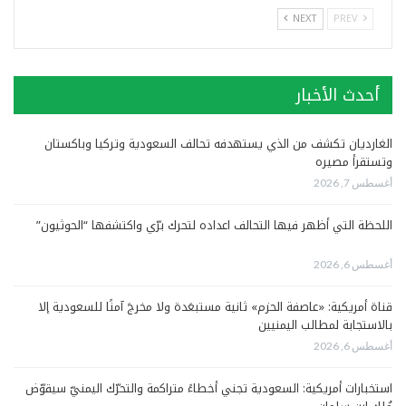
NEXT
PREV
أحدث الأخبار
الغارديان تكشف من الذي يستهدفه تحالف السعودية وتركيا وباكستان
وتستقرأ مصيره
أغسطس 7, 2026
اللحظة التي أظهر فيها التحالف اعداده لتحرك برّي واكتشفها “الحوثيون”
أغسطس 6, 2026
قناة أمريكية: «عاصفة الحزم» ثانية مستبعَدة ولا مخرجَ آمنًا للسعودية إلا
بالاستجابة لمطالب اليمنيين
أغسطس 6, 2026
استخبارات أمريكية: السعودية تجني أخطاءً متراكمة والتحرّك اليمنيّ سيقوّض