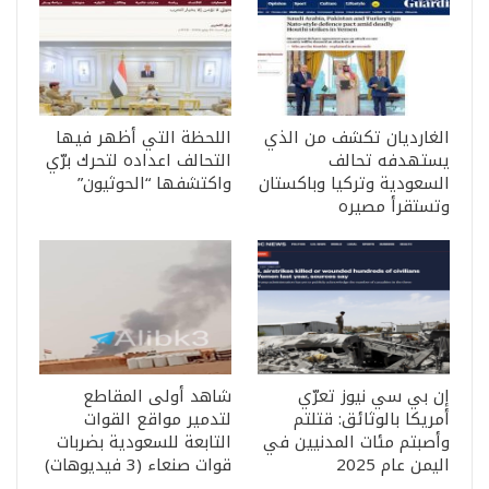
الغارديان تكشف من الذي
اللحظة التي أظهر فيها
يستهدفه تحالف
التحالف اعداده لتحرك برّي
السعودية وتركيا وباكستان
واكتشفها “الحوثيون”
وتستقرأ مصيره
إن بي سي نيوز تعرّي
شاهد أولى المقاطع
أمريكا بالوثائق: قتلتم
لتدمير مواقع القوات
وأصبتم مئات المدنيين في
التابعة للسعودية بضربات
اليمن عام 2025
قوات صنعاء (3 فيديوهات)