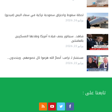
لحظة سقوط واحتراق سعودية تركية في سماء اليمن (فيديو)
يوليو 26, 2026
شاهد.. سيناتور يصف قيادة أمريكا وقادتها العسكريين
بالفاشلين
يوليو 22, 2026
مستشار لـ ترامب: أنصارُ الله هزموا كل خصومهم.. ويتحدون…
يوليو 22, 2026
تابعنا على :