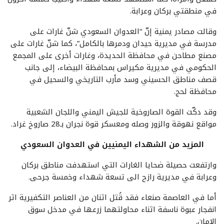
في منطقتي بركان وعرابة.
وقالت مصادر يمنية إنّ “العدوان السعودي شنّ غارات على
مدرسة في مديرية حيدان ودمرها بالكامل”، كما شنّ غارات على
مصنع مطاحن في محافظة الحديدة، وغارات أخرى على المجمع
الحكومي في مديرية مكيراس بمحافظة البيضاء، إلى جانب
قصف مناطق الحسيني وسد مأرب التاريخي والسحيل في
محافظة لحج.
وقد دكّت القوة الصاروخية للجيش اليمني واللجان الشعبية
مواقع نهوقة والزور وصله ومعسكر قوة نجران بـ28 صاروخ غراد.
المزيد من الشهداء اليمنيين في العدوان السعودي
وارتفعت حصيلة ضحايا الغارات التي استهدفت مناطق بركان
وعرابة في مديرية رازح الى تسعة شهداء وخمسة جرحى.
أما في العاصمة صنعاء فقد قُتل اثنان من العناصر التكفيرية اثر
انفجار عبوة ناسفة اثناء محاولتهما زرعها في مدخل سوق
الامان.