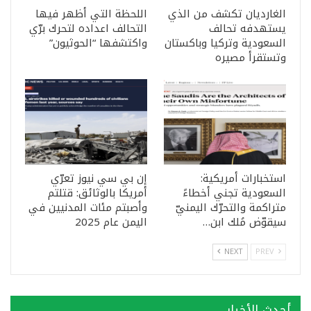
الغارديان تكشف من الذي
اللحظة التي أظهر فيها
يستهدفه تحالف
التحالف اعداده لتحرك برّي
السعودية وتركيا وباكستان
واكتشفها “الحوثيون”
وتستقرأ مصيره
استخبارات أمريكية:
إن بي سي نيوز تعرّي
السعودية تجني أخطاءً
أمريكا بالوثائق: قتلتم
متراكمة والتحرّك اليمنيّ
وأصبتم مئات المدنيين في
سيقوّض مُلك ابن…
اليمن عام 2025
NEXT
PREV
أحدث الأخبار