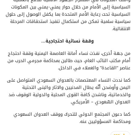
السياسية إلى الأمام من خلال حوار يمني-يمني بين المكونات
السياسية تحت رعاية الأمم المتحدة بما يكفل الوصول إلى حلول
سياسية سلمية تمكن من استكمال تنفيذ استحقاقات المرحلة
الانتقالية.
وقفة نسائية احتجاجية…
من جهة أخرى، نفذت نساء أمانة العاصمة اليمنية وقفة احتجاج
أمام مكتب النائب العام، حيث طالبن بمحاكمة مجرمي الحرب من
عناصر “القاعدة” والعملاء في الداخل.
كما نددت النساء المعتصمات بالعدوان السعودي المتواصل على
اليمن وأوضحن أنّه يطال المدنيين والاثار والبنى التحتية
والخدماتية، وناشدن كافة القوى المحلية والدولية الوقوف ضد
العدوان السّعودي – الأمريكي.
كما دعون المجتمع الدولي للتحرك ووقف العدوان السعودي
ومحاكمة المسؤوليين عنه.