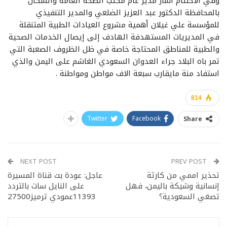
وفي الاختتام أشار مدير عام مكتب الصحة العامة والسكان
بالمحافظة الدكتور عبد العزيز الضلعي والمدير التنفيذي
للمؤسسة علي غيلان أهمية مشروع العيادات الطبية المتنقلة
في المديريات المستهدفة الهادف إلى إيصال الخدمات الصحية
والطبية للمناطق المحتاجة خاصة في ظل الظروف الصعبة التي
تمر باه البلاد جراء العدوان السعودي الغاشم على اليمن والذي
استفاد منة مايقارب سبعة الاف مواطن ومواطنة .
814
Twitter
Facebook
Share
NEXT POST
PREV POST
تحذير اممي من كارثة
عاجل: عودة بث قناة المسيرة
إنسانية وشيكة باليمن، فهل
على النايل سات بالتردد
تصغي السعودية؟
11393عمودي ترميز27500