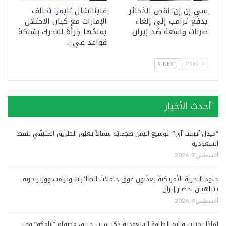
سي إن إن: نقص الذخائر
فاينانشال تايمز: تحالف
يدفع ترامب إلى إلغاء
الإمارات مع كيان الاحتلال
ضربات واسعة ضد إيران
يمنحُها جرأةً للتحرك بشبكة
قواعد في…
NEXT
PREV
أحدث الأخبار
“ميدل آيست آي”: توسيع اليمن هجماتِه شمالاً يغلِق الطريقَ المتبقّي لنفط
السعودية
أغسطس 9, 2026
جنود البحرية الأمريكية يعذّبون فوق حاملات الطائرات وترامب ووزير حربه
يتباهيان بحصار إيران
أغسطس 9, 2026
لماذا تجنبت وزارة الطاقة السعودية ذكر سبب حريق مصفاة “أرامكو” فجر