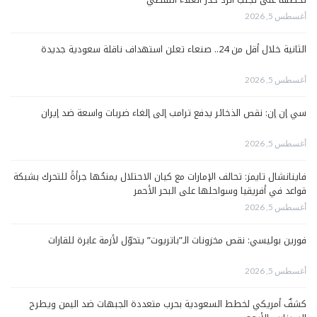
أغسطس 5, 2026
الثانية خلال أقل من 24.. صنعاء تعلن استهداف ناقلة سعودية جديدة
أغسطس 5, 2026
سي إن إن: نقص الذخائر يدفع ترامب إلى إلغاء ضربات واسعة ضد إيران
أغسطس 5, 2026
فاينانشال تايمز: تحالف الإمارات مع كيان الاحتلال يمنحُها جرأةً للتحرك بشبكة
قواعد في أفريقيا وسواحلها على البحر الأحمر
أغسطس 5, 2026
فورين بوليسي: نقص مخزونات الـ”باتريوت” يتحوّل لأزمة عابرة للقارات
أغسطس 5, 2026
كشفٌ أمريكي لخطط السعودية بحرب متعددة الجبهات ضد اليمن ويطرح