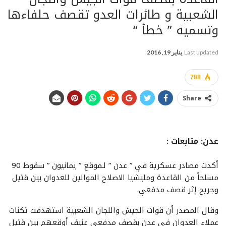
الشعبية و طائرات العدو تقصف حلفاءها
وتسميه ” خطأ “
Last updated
يناير 19, 2016
788
Share
عدن: متابعات :
أكدت مصادر عسكرية في ” عدن ” لـموقع ” يمانيون ” سقوط 90
مسلحاً من القاعدة ومليشيا الاصلاح الموالين للعدوان بين قتيل
وجريح إثر قصف مدفعي.
وقال المصدر أن قوات الجيش واللجان الشعبية استهدفت ثكنات
عملاء العدوان في عدن بقصف مدفعي عنيف أوقعهم بين قتيل