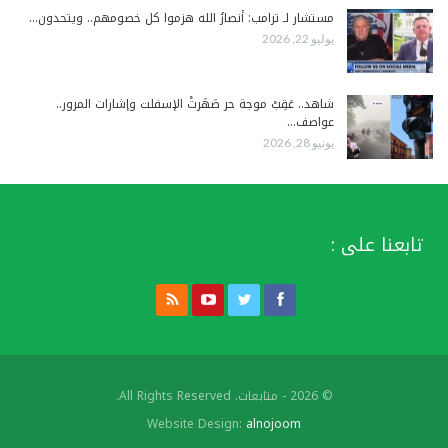
مستشار لـ ترامب: أنصارُ الله هزموا كل خصومهم.. ويتحدون…
يوليو 22, 2026
شاهد.. عَقِبْ موجة حر صَهَرتْ الإسفلت وإشارات المرور..
عواصف…
يونيو 28, 2026
تابعنا على :
© 2026 - متابعات. All Rights Reserved.
Website Design:
alnojoom