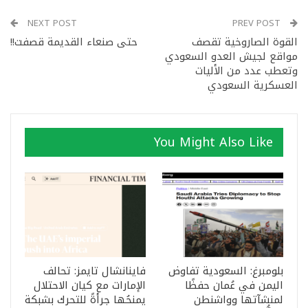
NEXT POST
PREV POST
القوة الصاروخية تقصف
حتى صنعاء القديمة قصفت!!
مواقع لجيش العدو السعودي
وتعطب عدد من الأليات
العسكرية السعودي
You Might Also Like
بلومبرغ: السعودية تفاوض
فاينانشال تايمز: تحالف
اليمن في عُمان حفظًا
الإمارات مع كيان الاحتلال
لمنشآتها وواشنطن
يمنحُها جرأةً للتحرك بشبكة