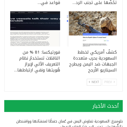
تحُضُّها على تجنب الرد…
قواعد في…
كشفٌ أمريكي لخطط
فورتيكسا: 81 % من
السعودية بحرب متعددة
الناقلات تستخدمُ نظام
الجبهات ضد اليمن ويطرح
التعريف الآلي لإبراز
السيناريو الأرجح
هُويتها ونفي ارتباطها…
NEXT
PREV
أحدث الأخبار
بلومبرغ: السعودية تفاوض اليمن في عُمان حفظًا لمنشآتها وواشنطن
تحُضُّها على تجنب الرد حَذَرَ الغلاء النفطي