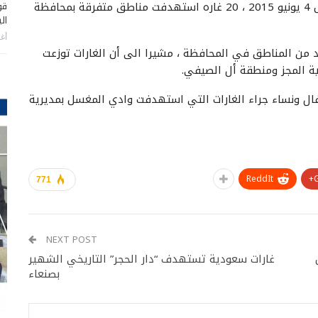
شن طيران العدوان السعودي الأمريكي اليوم الخميس 4 يونيو 2015 ، 20 غاره استهدفت مناطق متفرقة بمحافظة
قو
ال
أغس
ان العدوان شن 20 غارة على عدد من المناطق في المحافظة ، مشيرا الى أن الغارات توزعت
ة المجز ومنطقة أل الصيفي.
تشهد 12 مواطن بينهم اطفال ونساء جراء الغارات التي استهدفت وادي المغسل بمديرية
ReddIt
771
NEXT POST
غارات سعودية تستهدف “دار الحجر” التاريخي الشهير
بصنعاء