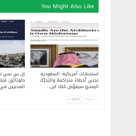
You Might Also Like
استخبارات أمريكية: السعودية
إن بي سي نيو
تجني أخطاءً متراكمة والتحرّك
بالوثائق: قت
اليمنيّ سيقوّض مُلك ابن…
المدنيين في ال
NEXT
PREV