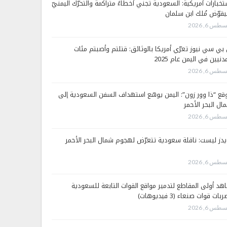
تخبارات أمريكية: السعودية تجني أخطاءً متراكمة والتحرّك اليمنيّ
قوّض مُلك ابن سلمان
طس 6, 2026
 بي سي نيوز تعرّي أمريكا بالوثائق: قتلتم وأصبتم مئات
دنيين في اليمن عام 2025
طس 6, 2026
قع “ذا وور زون”: اليمن يوسّع استهداف السفن السعودية إلى
ال البحر الأحمر
طس 6, 2026
يدز ليست: ناقلة سعودية تتعرّض لهجوم شمال البحر الأحمر
طس 6, 2026
هد أولى المقاطع لتدمير مواقع القوات التابعة للسعودية
بات قوات صنعاء (3 فيديوهات)
طس 6, 2026