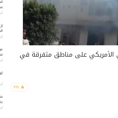
اس
سي
أغس
إن
الم
أغس
مو
دي الأمريكي على مناطق متفرقة في
شم
أغس
لو
أغس
771
شا
بضر
أغس