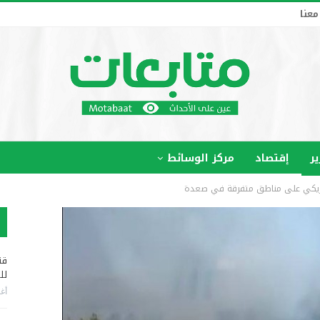
معنا
ير
إقتصاد
مركز الوسائط
قن
لل
أغس