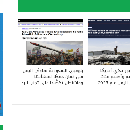
ز تعرّي أمريكا
بلومبرغ: السعودية تفاوض اليمن
لتم وأصبتم مئات
في عُمان حفظًا لمنشآتها
يمن عام 2025
وواشنطن تحُضُّها على تجنب الرد…