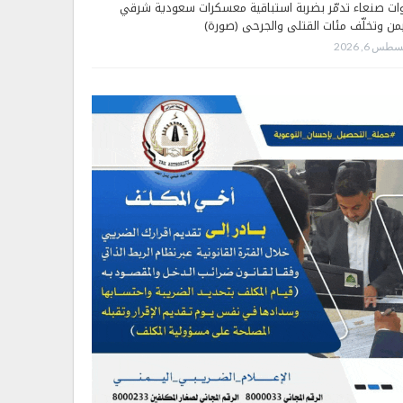
ات صنعاء تدمّر بضربة استباقية معسكرات سعودية شرقي
يمن وتخلّف مئات القتلى والجرحى (صورة)
طس 6, 2026