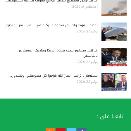
شاهد أولى المقاطع لتدمير مواقع القوات التابعة للسعودية…
أغسطس 6, 2026
لحظة سقوط واحتراق سعودية تركية في سماء اليمن (فيديو)
يوليو 26, 2026
شاهد.. سيناتور يصف قيادة أمريكا وقادتها العسكريين
بالفاشلين
يوليو 22, 2026
مستشار لـ ترامب: أنصارُ الله هزموا كل خصومهم.. ويتحدون…
يوليو 22, 2026
تابعنا على :