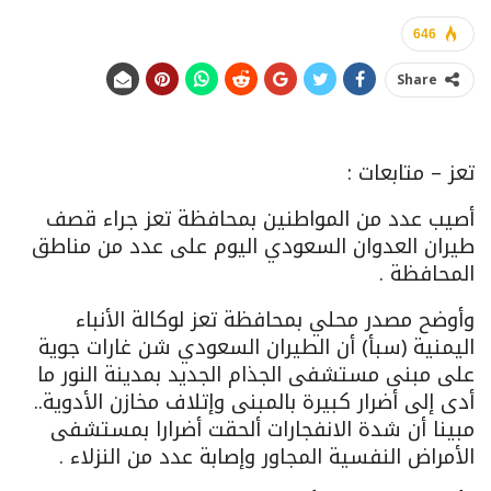
646
Share
تعز – متابعات :
أصيب عدد من المواطنين بمحافظة تعز جراء قصف
طيران العدوان السعودي اليوم على عدد من مناطق
المحافظة .
وأوضح مصدر محلي بمحافظة تعز لوكالة الأنباء
اليمنية (سبأ) أن الطيران السعودي شن غارات جوية
على مبنى مستشفى الجذام الجديد بمدينة النور ما
أدى إلى أضرار كبيرة بالمبنى وإتلاف مخازن الأدوية..
مبينا أن شدة الانفجارات ألحقت أضرارا بمستشفى
الأمراض النفسية المجاور وإصابة عدد من النزلاء .