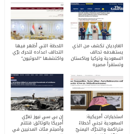
الغارديان تكشف من الذي
اللحظة التي أظهر فيها
يستهدفه تحالف
التحالف اعداده لتحرك برّي
السعودية وتركيا وباكستان
واكتشفها “الحوثيون”
وتستقرأ مصيره
استخبارات أمريكية:
إن بي سي نيوز تعرّي
السعودية تجني أخطاءً
أمريكا بالوثائق: قتلتم
متراكمة والتحرّك اليمنيّ
وأصبتم مئات المدنيين في