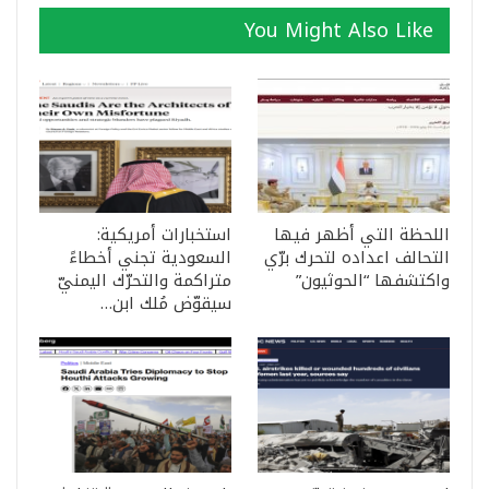
You Might Also Like
اللحظة التي أظهر فيها
استخبارات أمريكية:
التحالف اعداده لتحرك برّي
السعودية تجني أخطاءً
واكتشفها “الحوثيون”
متراكمة والتحرّك اليمنيّ
سيقوّض مُلك ابن…