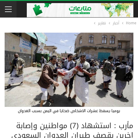
Home
أخبار
تقارير
يوميا يسقط عشرات الاشخاص ضحايا في اليمن بسبب العدوان
مأرب : استشهاد (7) مواطنين وإصابة
اخرين بقصف طيران العدوان السعودي