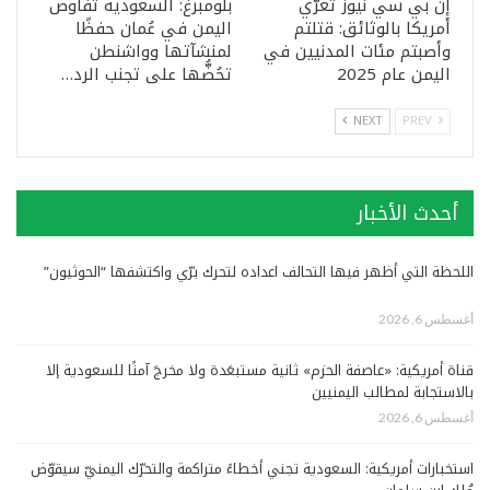
إن بي سي نيوز تعرّي
بلومبرغ: السعودية تفاوض
أمريكا بالوثائق: قتلتم
اليمن في عُمان حفظًا
وأصبتم مئات المدنيين في
لمنشآتها وواشنطن
اليمن عام 2025
تحُضُّها على تجنب الرد…
NEXT
PREV
أحدث الأخبار
اللحظة التي أظهر فيها التحالف اعداده لتحرك برّي واكتشفها “الحوثيون”
أغسطس 6, 2026
قناة أمريكية: «عاصفة الحزم» ثانية مستبعَدة ولا مخرجَ آمنًا للسعودية إلا
بالاستجابة لمطالب اليمنيين
أغسطس 6, 2026
استخبارات أمريكية: السعودية تجني أخطاءً متراكمة والتحرّك اليمنيّ سيقوّض