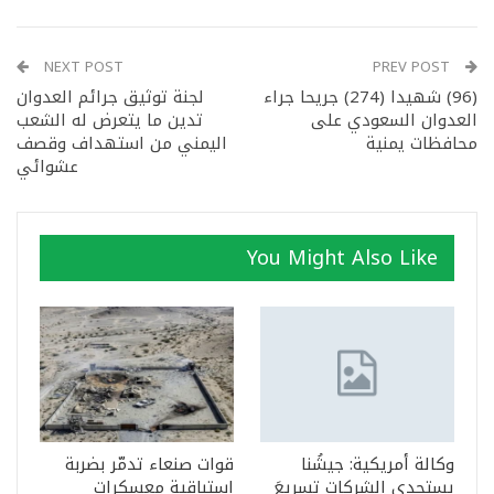
NEXT POST
PREV POST
(96) شهيدا (274) جريحا جراء
لجنة توثيق جرائم العدوان
العدوان السعودي على
تدين ما يتعرض له الشعب
محافظات يمنية
اليمني من استهداف وقصف
عشوائي
You Might Also Like
وكالة أمريكية: جيشُنا
قوات صنعاء تدمّر بضربة
يستجدي الشركات تسريعَ
استباقية معسكرات