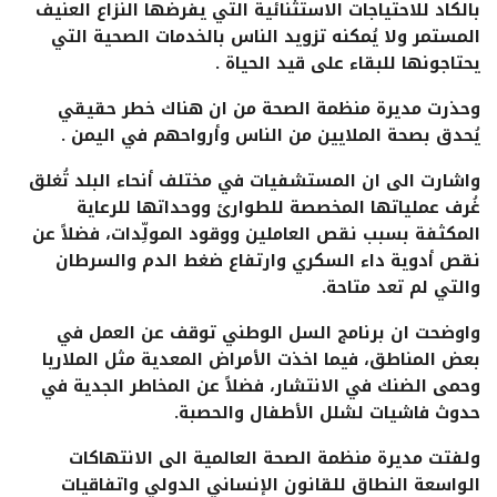
بالكاد للاحتياجات الاستثنائية التي يفرضها النزاع العنيف
المستمر ولا يُمكنه تزويد الناس بالخدمات الصحية التي
يحتاجونها للبقاء على قيد الحياة .
وحذرت مديرة منظمة الصحة من ان هناك خطر حقيقي
يُحدق بصحة الملايين من الناس وأرواحهم في اليمن .
واشارت الى ان المستشفيات في مختلف أنحاء البلد تُغلق
غُرف عملياتها المخصصة للطوارئ ووحداتها للرعاية
المكثفة بسبب نقص العاملين ووقود المولِّدات، فضلاً عن
نقص أدوية داء السكري وارتفاع ضغط الدم والسرطان
والتي لم تعد متاحة.
واوضحت ان برنامج السل الوطني توقف عن العمل في
بعض المناطق، فيما اخذت الأمراض المعدية مثل الملاريا
وحمى الضنك في الانتشار، فضلاً عن المخاطر الجدية في
حدوث فاشيات لشلل الأطفال والحصبة.
ولفتت مديرة منظمة الصحة العالمية الى الانتهاكات
الواسعة النطاق للقانون الإنساني الدولي واتفاقيات