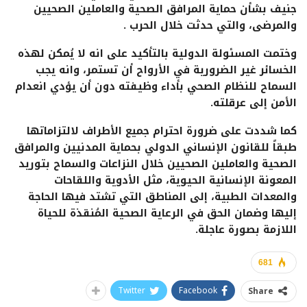
جنيف بشأن حماية المرافق الصحية والعاملين الصحيين
والمرضى، والتي حدثت خلال الحرب .
وختمت المسئولة الدولية بالتأكيد على انه لا يُمكن لهذه
الخسائر غير الضرورية في الأرواح أن تستمر، وانه يجب
السماح للنظام الصحي بأداء وظيفته دون أن يؤدي انعدام
الأمن إلى عرقلته.
كما شددت على ضرورة احترام جميع الأطراف لالتزاماتها
طبقاً للقانون الإنساني الدولي بحماية المدنيين والمرافق
الصحية والعاملين الصحيين خلال النزاعات والسماح بتوريد
المعونة الإنسانية الحيوية، مثل الأدوية واللقاحات
والمعدات الطبية، إلى المناطق التي تشتد فيها الحاجة
إليها وضمان الحق في الرعاية الصحية المُنقذة للحياة
اللازمة بصورة عاجلة.
681
Twitter
Facebook
Share