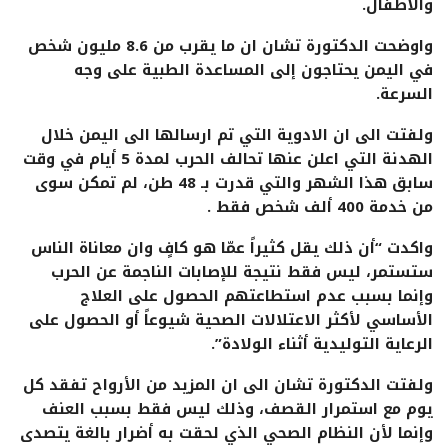
والأطفال.
واوضحت الدكتورة تشان ان ما يقرب من 8.6 مليون شخص
في اليمن يحتاجون إلى المساعدة الطبية على وجه
السرعة.
ولفتت الى ان الادوية التي تم ارسالها الى اليمن خلال
الهدنة التي اعلن عنها تحالف الحرب لمدة 5 أيام في وقت
سابق هذا الشهر والتي قدرت بـ 48 طن، لم تمكن سوى
من خدمة 400 ألف شخص فقط .
واكدت “أن ذلك يقل كثيراً عمّا هو كافٍ وان معاناة الناس
ستستمر، ليس فقط نتيجة للإصابات الناجمة عن الحرب
وإنما بسبب عدم استطاعتهم الحصول على العلاج
الأساسي لأكثر الاعتلالات الصحية شيوعاً أو الحصول على
الرعاية التوليدية أثناء الولادة”.
ولفتت الدكتورة تشان الى ان المزيد من الأرواح تفقد كل
يوم مع استمرار القصف، وذلك ليس فقط بسبب العنف
وإنما لأن النظام الصحي الذي لحقت به أضرار بالغة يتصدى