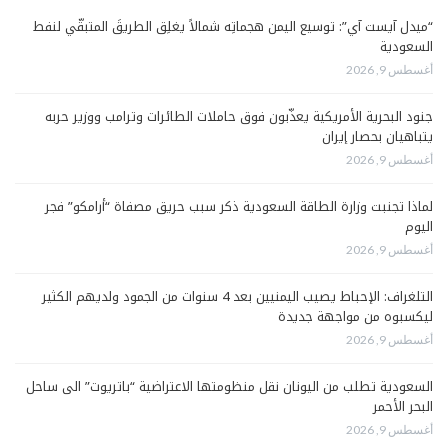
“ميدل آيست آي”: توسيع اليمن هجماتِه شمالاً يغلِق الطريقَ المتبقّي لنفط
السعودية
أغسطس 9, 2026
جنود البحرية الأمريكية يعذّبون فوق حاملات الطائرات وترامب ووزير حربه
يتباهيان بحصار إيران
أغسطس 9, 2026
لماذا تجنبت وزارة الطاقة السعودية ذكر سبب حريق مصفاة “أرامكو” فجر
اليوم
أغسطس 9, 2026
التلغراف: الإحباط يصيب اليمنيين بعد 4 سنوات من الجمود ولديهم الكثير
ليكسبوه من مواجهة جديدة
أغسطس 9, 2026
السعودية تطلب من اليونان نقل منظومتها الاعتراضية “باتريوت” الى ساحل
البحر الأحمر
أغسطس 9, 2026