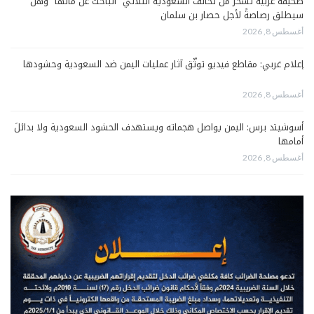
صحيفة عربية تسخرُ من تحالف السعودية الثلاثي “الباحث عن مالها” وهل
سيطلق رصاصةً لأجل حصار بن سلمان
أغسطس 8, 2026
إعلام غربي: مقاطع فيديو توثّق آثار عمليات اليمن ضد السعودية وحشودها
أغسطس 8, 2026
أسوشيتد برس: اليمن يواصل هجماته ويستهدف الحشود السعودية ولا بدائلَ
أمامها
أغسطس 8, 2026