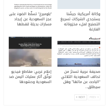
وكالة أمريكية: جيشُنا
“بلومبرغ” تسلّط الضوءَ على
يستجدي الشركات تسريعَ
عجز السعودية عن إيجاد
التصنيع لملء مخزوناته
مسارات بديلة لنفطها
الفارغة
صحيفة عربية تسخرُ من
إعلام غربي: مقاطع فيديو
تحالف السعودية الثلاثي
توثّق آثار عمليات اليمن ضد
“الباحث عن مالها” وهل
السعودية وحشودها
سيطلق…
NEXT
PREV