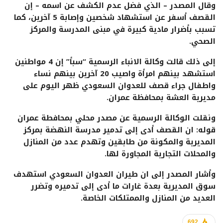
وقال المصدر – الذي فضل عدم الكشف عن اسمه – إن
القصف أسفر عن استشهاد شخصين وإصابة 5 آخرين، كما
تسبب بأضرار مادية كبيرة في مبنى المدرسة والمركز
الصحي.
إلى ذلك قالت وكالة الانباء الرسمية “سبأ” إن 4 مواطنين
استشهد بينهم امرأة واصيب 20 آخرين بينهم نساء
واطفال جراء قصف للعدوان السعودي ظهر اليوم على
مديرية العشة بمحافظة عمران.
ونقلت الوكالة الرسمية عن مصدر محلي بمحافطة عمران
قوله: ان القصف أدى إلى تدمير مدرسة النهضة بمركز
المديرية والمكونة من طابقين وتهدم عدد من المنازل
والمحلات التجارية المجاورة لها.
وأشار المصدر إلى ان طيران العدوان السعودي استهدف
سوق المديرية بعدة غارات ما أدى إلى تدميره وتضرر
العديد من المنازل والممتلكات الخاصة.
692