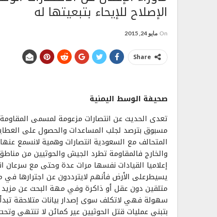
الإصلاح للإيحاء بتبعيتها له
On
مايو 24, 2015
Share
صحيفة الوسط اليمنية
تعدى الحديث عن انتصارات مزعومة لمسمى المقاومة ا
مسبوق بترصد لجلب المساعدات والحصول على العطايا
المتحالف مع السعودية انتصارات وهمية لانسمع عنها إ
والخارج فالمقاومة تطرد الجيش والحوثيين من مناط
إعلاميا القيادات نفسها مرات عدة وحتى مع سرعان ا
يسيطرعلى الأرض فأنهم لايترددون عن اجترارها في م
متلقين دون عقل أو ذاكرة وفي مهة البحث عن مزيد 
سهولة فهي لاتكلف سوى إصدار بيانات متلاحقة تبدأ ب
بتبني عمليات قتل الحوثيين عير كمائن لا تنتهي وتح