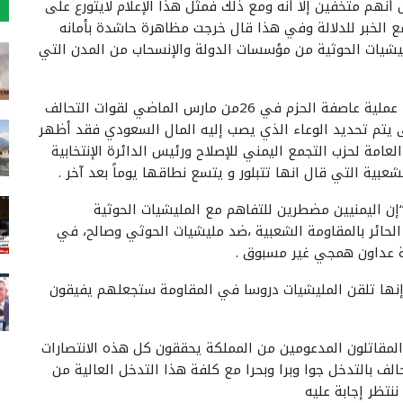
نهم متخفين إلا أنه ومع ذلك فمثل هذا الإعلام لايتورع على
 الخبر للدلالة وفي هذا قال خرجت مظاهرة حاشدة بأمانه
لمليشيات الحوثية من مؤسسات الدولة والإنسحاب من المدن التي
وتعتبر هذه أول مظاهرة في العاصمة صنعاء منذ بدء عملية عاصفة الحزم في 26من مارس الماضي لقوات التحالف
 يتم تحديد الوعاء الذي يصب إليه المال السعودي فقد أظهر
عامة لحزب التجمع اليمني للإصلاح ورئيس الدائرة الإنتخابية
شعبية التي قال انها تتبلور و يتسع نطاقها يوماً بعد آخر .
 “إن اليمنيين مضطرين للتفاهم مع المليشيات الحوثية
الحائر بالمقاومة الشعبية ،ضد مليشيات الحوثي وصالح، في
 عداون همجي غير مسبوق .
 إنها تلقن المليشيات دروسا في المقاومة ستجعلهم يفيقون
لمقاتلون المدعومين من المملكة يحققون كل هذه الانتصارات
لف بالتدخل جوا وبرا وبحرا مع كلفة هذا التدخل العالية من
ننتظر إجابة عليه