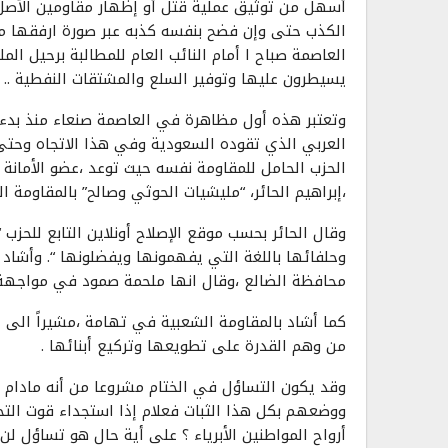
أسهل من توثيق عملية قتل أو إظهار مقاومين الأصل أ
الكذب حتى وإن فضح بنفسه كذبه عبر صورة ارفقها مع
العاصمة صباح ا أمام النائب العام للمطالبة برحيل ا
يسيطرون عليها وتوفير السلع والمشتقات النفطية ..
العربي الذي تقوده السعودية وفي هذا الاتجاه وحتى
الحزب الحامل للمقاومة نفسه حيث توعد ،عضو الأمانة ال
،إبراهيم الحائر، “مليشيات الحوثي وصالح” بالمقاومة ال
وقال الحائر بحسب موقع الإصلاح أونلاين التابع للحزب
وحلفائها باللغة التي يفهمونها ويفضلونها “. وأشاد 
محافظة الضالع ،وقال انها ملحمة صمود في مواجهة
كما أشاد بالمقاومة الشعبية في تهامة ،مشيراً الى
من وهم القدرة على تطويعها وتركيع أبنائها .
وقد يكون التساؤل في الختام مشروعا من أنه مادام ا
ووضعهم بكل هذا الثبات فعلام إذا استجداء قوت التحا
أرواح المواطنين الأبرياء ؟ على أية حال هو تساؤل لن 