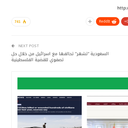
http
ReddIt
741
NEXT POST
السعودية “تشهر” تحالفها مع اسرائيل من خلال حل
تصفوي للقضية الفلسطينية