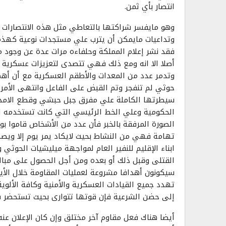
انتصار بأي ثمن.
وهو مايفسر شراكتها بالتعاطي مثل هذه الانتصارات ال
وتداعيات مايمكن أن يترب علي مستجدات نوعية كهذه 
فقد نشر إعلام المملكة وحلفاءه مرات عدة عن وجود
أصلا الا انه ومع ذلك فهي تتصدى لتعزيزات عسكرية 
وتدمر عدد من المعدات والأطقم العسكرية مع أن أه
حوثي لم تنفجر وتم القبض على الفاعل وانتهى الأمر
سيطرتها الكاملة علي مفرق جبل حبشي وقطع الامدا
الحكومية وعلي الخط الرئيسي التي كانت تستخدمه ال
الصورة المرفقة بالخبر فأن عدد من الأشخاص قاموا ب
تهامة فهي من النشاط بحيث لايكاد يمر يوم إلا ويصد
ابناء الإقليم للنفير العام لمواجهة ميليشيات الحوث
القتلى وقبل ذلك أو بعده ومن أجل الحصول على مبال
سيكونون أهدافا مشروعة لعمليات المقاومة خلال الأيا
تهدد جميع القيادات العسكرية والأمنية وكافة الألوية
إلى حضن الشرعية فإن قوتها تتوارى بحيث تستحضر قوا
أيضا هناك فعل مقاوم آخر مختلق وإن كان الإعلان عنه