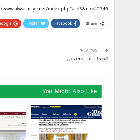
://www.alwasat-ye.net/index.php?ac=3&no=42746
Google+
Twitter
Facebook
Share
PREV POST
#ضحايا_غير_مقيدين
You Might Also Like