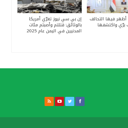
 أظهر فيها التحالف
إن بي سي نيوز تعرّي أمريكا
 برّي واكتشفها
بالوثائق: قتلتم وأصبتم مئات
المدنيين في اليمن عام 2025