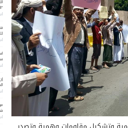
ال
“ا
أغس
قن
لل
أغس
اس
سي
أغس
إن
الم
أغس
مو
شم
أغس
لوهمية وتشكيل مقاومات وهمية وتصدر