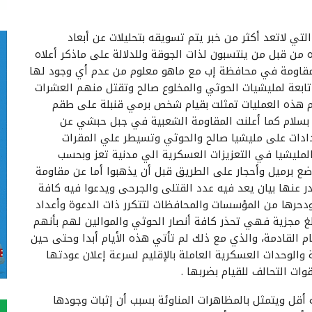
تي لاتعد أكثر من خبر يتم تسويقه بتحليلات عن أبعاد
من قبل من ينتسبون لذات الجوقة وللدلالة على ماذكر أعلاه
 مقاومة في محافظة إب مع ماهو معلوم من عدم أي وجود لها
تابعة لمليشيات الحوثي والمخلوع صالح وتقتل منهم العشرات
م هذه العمليات تمثلت بقيام شخص برمي قنبلة على طقم
 بسلام كما أعلنت المقاومة الشعبية في جبل حبشي عن
دات على مليشيا صالح والحوثي وتسيطر علي المقرات
مليشيا في التعزيزات العسكرية الي مدنية تعز وبحسب
وضع برميل وأحجار على الطريق قبل أن يذهبوا أما عن مقاومة
ر عنها بيان يعد فيه عدد القتلى والجرحى ويدعوا فيه كافة
ي ودحرها من المؤسسات والمحافظات لتتكرر ذات الدعوة وأعداد
غ مجزية فهي تحذر كافة أنصار الحوثي والموالين لهم بأنهم
م القادمة، والذي مع ذلك لم تأتي هذه الأيام أبدا وحتى حين
 والوحدات العسكرية العاملة بالإقليم لسرعة إعلان عودتها
ت التحالف للقيام بضربها .
 أقل ويتمثل بالمظاهرات المناوئة بسبب أن إثبات وجودها