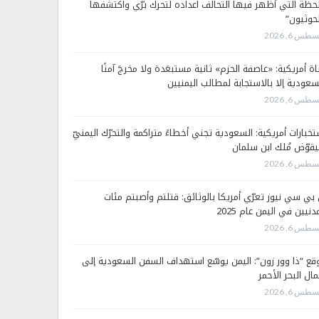
لحظة التي أظهر فيها التحالف اعداده لتحرك برّي واكتشفها
لحوثيون”
طس 6, 2026
اة أمريكية: «عاصفة الحزم» ثانية مستبعَدة ولا مخرجَ آمنًا
سعودية إلا بالاستجابة لمطالب اليمنيين
طس 6, 2026
تخبارات أمريكية: السعودية تجني أخطاءً متراكمة والتحرّك اليمنيّ
قوّض مُلك ابن سلمان
طس 6, 2026
 بي سي نيوز تعرّي أمريكا بالوثائق: قتلتم وأصبتم مئات
دنيين في اليمن عام 2025
طس 6, 2026
قع “ذا وور زون”: اليمن يوسّع استهداف السفن السعودية إلى
ال البحر الأحمر
طس 6, 2026