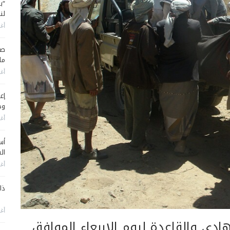
“ب
لن
أغس
صح
ما
أغس
إع
وح
أغس
أس
ال
أغس
ذا
أغس
ادي والقاعدة ليوم الاربعاء الموافق