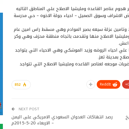
هجوم عناصر القاعده ومليشيا الاصلاح علي المناطق التاليه
حوض الاشراف وسوق الصميل – احياء جولة الاخوه – حي مدرسة
ط وتامين عزلة سيعه بصبر الموادم وهي مسقط راس امين عام
ومليشيا الاصلاح منها وتقدمت باتجاه منطقة محزف وهي وكر
اعش.
علي احياء الروضه وزيد الموشكي وهي الاحياء التي يتواجد
لاح بمدينة تعز.
ربات موجعه لعناصر القاعده ومليشيا الاصلاح التي تتواجد
ReddIt
852
NEXT POST
خ
رصد انتهاكات العدوان السعودي الامريكي على اليمن
– الاربعاء 20-5-2015م