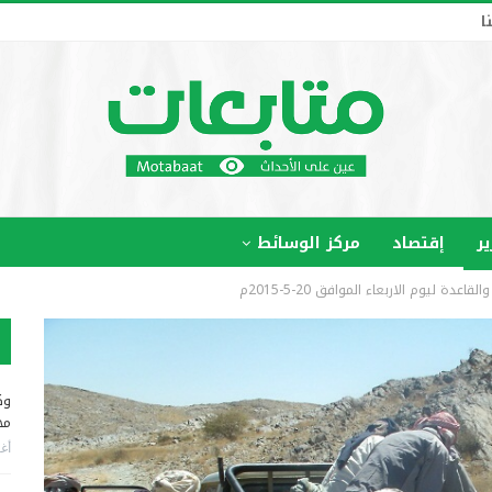
ا
ير
إقتصاد
مركز الوسائط
ة ليوم الاربعاء الموافق 20-5-2015م
وك
مخ
أغس