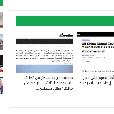
ّط الضوءَ على عجز
صحيفة عربية تسخرُ من تحالف
إيجاد مسارات بديلة
السعودية الثلاثي “الباحث عن
مالها” وهل سيطلق…