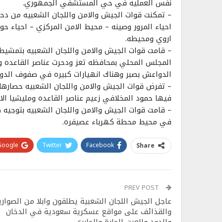
نفس العمليه في حي المستشفي الجمهوري.
– تمكنت قوات الجيش والامن واللجان الشعبيه من دحر 
احياء المرور وصينه – محيط الامن المركزي – احياء 
اروي ومحيطه.
– قامت قوات الجيش والامن واللجان الشعبيه بتمشي
المجلس المحلي بمحافظه تعز ودحرت عناصر القاعده 
الدواعش بصبر وهناك انهيارات كبيره في صفوف الدو
– تفرض قوات الجيش والامن واللجان الشعبيه حصارها 
فيها حمود المخلافي زعيم عناصر القاعده ومليشيا الاص
– قامت قوات الجيش والامن واللجان الشعبيه بتوجيه ض
في محيط محطة كهرباء عصيفره.
Google+
Twitter
Facebook
Share
PREV POST
عاجل الجيش اللجان الشعبية يطلقون وابلا من الصواري
والقذائف على مواقع عسكرية سعودية في الدخان