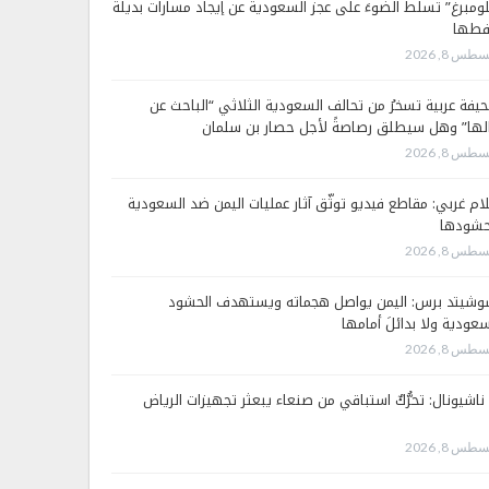
لومبرغ” تسلّط الضوءَ على عجز السعودية عن إيجاد مسارات بديلة
فطها
طس 8, 2026
يفة عربية تسخرُ من تحالف السعودية الثلاثي “الباحث عن
لها” وهل سيطلق رصاصةً لأجل حصار بن سلمان
طس 8, 2026
لام غربي: مقاطع فيديو توثّق آثار عمليات اليمن ضد السعودية
شودها
طس 8, 2026
وشيتد برس: اليمن يواصل هجماته ويستهدف الحشود
سعودية ولا بدائلَ أمامها
طس 8, 2026
 ناشيونال: تحرُّكٌ استباقي من صنعاء يبعثر تجهيزات الرياض
طس 8, 2026