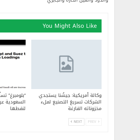
والدود والعين الحارة والجابري
You Might Also Like
وكالة أمريكية: جيشُنا يستجدي
“بلومبرغ” تسل
الشركات تسريعَ التصنيع لملء
السعودية عن 
مخزوناته الفارغة
لنفطها
NEXT
PREV