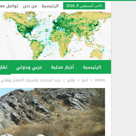
الرئيسية
من نحن
تواصل معن
الأحد, أغسطس 9, 2026
الرئيسية
أخبار محلية
عربي ودولي
تقار
Home
أخبار
تقارير
رصد اعتداءات مليشيات الاصلاح وهادي والقاعد