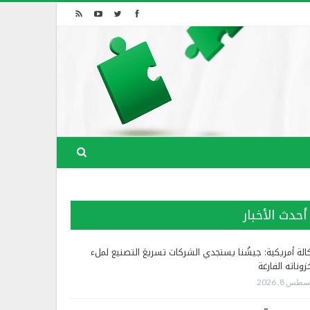
أحدث الأخبار
الة أمريكية: جيشُنا يستجدي الشركات تسريعَ التصنيع لملء
زوناته الفارغة
طس 8, 2026