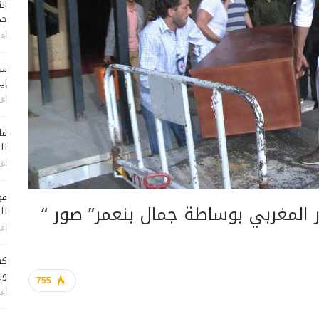
جد
أغس
سي
إير
أغس
فا
لل
أغس
فو
 المغربي بوساطة جمال بنعمر” صور “
لل
أغس
كش
وي
755
أغس