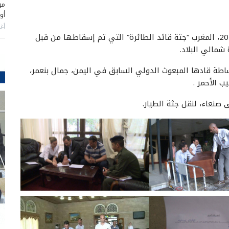
مو
أو
أغس
سلمت السلطات اليمنية، أمس الاثنين 18 مايو/آيار 2015، المغرب “جثة قائد الطائرة” التي تم إسقاطها من قبل
شمالي البلاد.
ساطة قادها المبعوث الدولي السابق في اليمن، جمال بنعمر،
ب الأحمر .
نعاء، لنقل جثة الطيار.