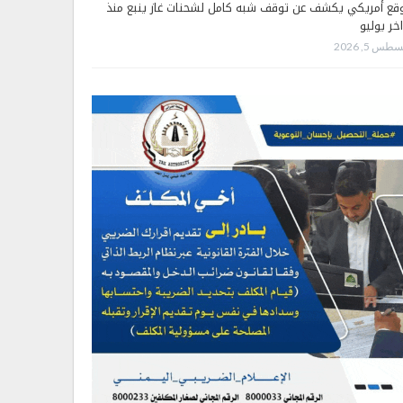
قع أمريكي يكشف عن توقف شبه كامل لشحنات غاز ينبع منذ
اخر يوليو
طس 5, 2026