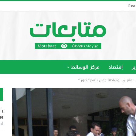
معنا
ير
إقتصاد
مركز الوسائط
 المغربي بوساطة جمال بنعمر” صور “
بل
وو
أغس