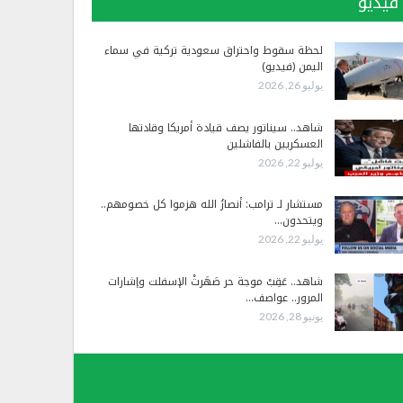
فيديو
لحظة سقوط واحتراق سعودية تركية في سماء
اليمن (فيديو)
يوليو 26, 2026
شاهد.. سيناتور يصف قيادة أمريكا وقادتها
العسكريين بالفاشلين
يوليو 22, 2026
مستشار لـ ترامب: أنصارُ الله هزموا كل خصومهم..
ويتحدون…
يوليو 22, 2026
شاهد.. عَقِبْ موجة حر صَهَرتْ الإسفلت وإشارات
المرور.. عواصف…
يونيو 28, 2026