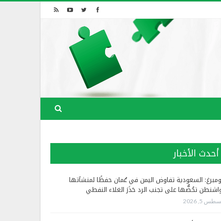
أحدث الأخبار
ومبرغ: السعودية تفاوض اليمن في عُمان حفظًا لمنشآتها
اشنطن تحُضُّها على تجنب الرد حَذَرَ الغلاء النفطي
طس 5, 2026