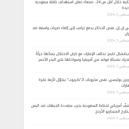
الثانية خلال أقل من 24.. صنعاء تعلن استهداف ناقلة سعودية
يدة
طس 5, 2026
 إن إن: نقص الذخائر يدفع ترامب إلى إلغاء ضربات واسعة ضد
ان
طس 5, 2026
ينانشال تايمز: تحالف الإمارات مع كيان الاحتلال يمنحُها جرأةً
تحرك بشبكة قواعد في أفريقيا وسواحلها على البحر الأحمر
طس 5, 2026
رين بوليسي: نقص مخزونات الـ”باتريوت” يتحوّل لأزمة عابرة
قارات
طس 5, 2026
فٌ أمريكي لخطط السعودية بحرب متعددة الجبهات ضد اليمن
طرح السيناريو الأرجح
طس 5, 2026