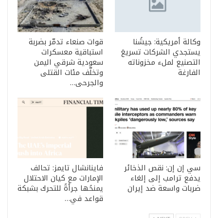
وكالة أمريكية: جيشُنا
قوات صنعاء تدمّر بضربة
يستجدي الشركات تسريعَ
استباقية معسكرات
التصنيع لملء مخزوناته
سعودية شرقي اليمن
الفارغة
وتخلّف مئات القتلى
والجرحى…
سي إن إن: نقص الذخائر
فاينانشال تايمز: تحالف
يدفع ترامب إلى إلغاء
الإمارات مع كيان الاحتلال
ضربات واسعة ضد إيران
يمنحُها جرأةً للتحرك بشبكة
قواعد في…