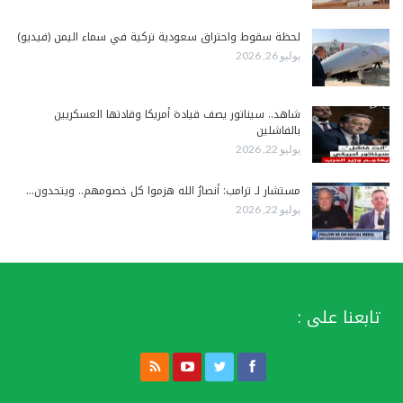
لحظة سقوط واحتراق سعودية تركية في سماء اليمن (فيديو)
يوليو 26, 2026
شاهد.. سيناتور يصف قيادة أمريكا وقادتها العسكريين
بالفاشلين
يوليو 22, 2026
مستشار لـ ترامب: أنصارُ الله هزموا كل خصومهم.. ويتحدون…
يوليو 22, 2026
تابعنا على :