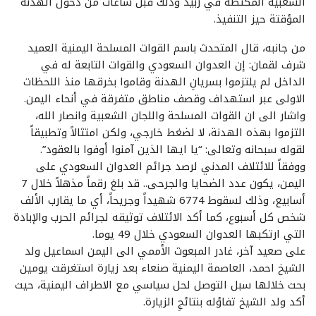
الشعبية المكتظة في زبيد وذلك قبل ساعات من دخول الهدنة
المؤقتة حيز التنفيذ.
من جانبه، قال المتحدث باسم القوات المسلحة اليمنية العميد
شرف لقمان: إن العدوان السعودي والقوات التابعة له في
الداخل لم يلتزموا بسريانِ الهدنة وقاموا بخرقها منذ اللحظات
الاولى عبر استهداف وقصف مناطق متفرقة في أنحاء اليمن.
واشار الى ان القوات المسلحة واللجان الشعبية وانصار الله،
التزموا بهذه الهدنة، لا لضغط خارجي، ولكن امتثالاً وتطبيقاً
لقوله سبحانه وتعالى: “يا ايها الذين آمنوا أوفوا بالعقود”.
ووفقاً للائتلاف المدني لرصد جرائم العدوان السعودي على
اليمن، يكون عدد الضحايا والجرحى.. قد بلغ رقماً مذهلاً خلال 7
أسابيع، وذلك لسقوط 6774 شهيداً وجريحاً، أي ما يقارب الألف
شخص كل أسبوع، كما أكد الائتلاف توثيقه لجرائم الحرب والإبادة
التي ارتكبها العدوان السعودي خلال 49 يوما.
على صعيد آخر، غادر المبعوث الأممي الى اليمن اسماعيل ولد
الشيخ احمد، العاصمة اليمنية صنعاء بعد زيارة استغرقت يومين
بحث خلالها سبل التوصل لحل سياسي مع الاطراف اليمنية، حيث
أكد ولد الشيخ تفاؤله بنتائجِ الزيارة.