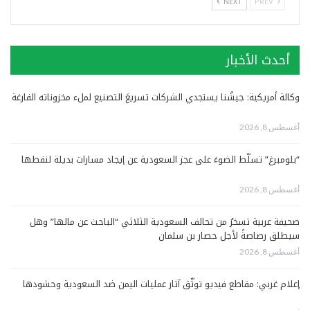
NEXT
PREV
أحدث الأخبار
وكالة أمريكية: جيشُنا يستجدي الشركات تسريعَ التصنيع لملء مخزوناته الفارغة
أغسطس 8, 2026
“بلومبرغ” تسلّط الضوءَ على عجز السعودية عن إيجاد مسارات بديلة لنفطها
أغسطس 8, 2026
صحيفة عربية تسخرُ من تحالف السعودية الثلاثي “الباحث عن مالها” وهل
سيطلق رصاصةً لأجل حصار بن سلمان
أغسطس 8, 2026
إعلام غربي: مقاطع فيديو توثّق آثار عمليات اليمن ضد السعودية وحشودها