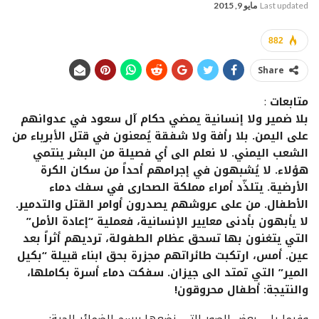
Last updated
مايو 9, 2015
882
Share
متابعات
:
بلا ضمير ولا إنسانية يمضي حكام آل سعود في عدوانهم
على اليمن. بلا رأفة ولا شفقة يُمعنون في قتل الأبرياء من
الشعب اليمني. لا نعلم الى أي فصيلة من البشر ينتمي
هؤلاء. لا يُشبهون في إجرامهم أحداً من سكان الكرة
الأرضية. يتلذّد أمراء مملكة الصحارى في سفك دماء
الأطفال. من على عروشهم يصدرون أوامر القتل والتدمير.
لا يأبهون بأدنى معايير الإنسانية، فعملية “إعادة الأمل”
التي يتغنون بها تسحق عظام الطفولة، ترديهم أثراً بعد
عين. أمس، ارتكبت طائراتهم مجزرة بحق ابناء قبيلة “بكيل
المير” التي تمتد الى جيزان. سفكت دماء أسرة بكاملها،
والنتيجة: أطفال محروقون!
وفيما يلي بعض الصور التي نضعها برسم الضمائر الحية: