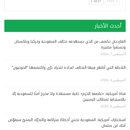
NEXT
PREV
أحدث الأخبار
الغارديان تكشف من الذي يستهدفه تحالف السعودية وتركيا وباكستان
وتستقرأ مصيره
أغسطس 7, 2026
اللحظة التي أظهر فيها التحالف اعداده لتحرك برّي واكتشفها “الحوثيون”
أغسطس 6, 2026
قناة أمريكية: «عاصفة الحزم» ثانية مستبعَدة ولا مخرجَ آمنًا للسعودية إلا
بالاستجابة لمطالب اليمنيين
أغسطس 6, 2026
استخبارات أمريكية: السعودية تجني أخطاءً متراكمة والتحرّك اليمنيّ سيقوّض
مُلك ابن سلمان