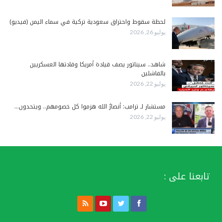
لحظة سقوط واحتراق سعودية تركية في سماء اليمن (فيديو)
يوليو 26, 2026
شاهد.. سيناتور يصف قيادة أمريكا وقادتها العسكريين
بالفاشلين
يوليو 22, 2026
مستشار لـ ترامب: أنصارُ الله هزموا كل خصومهم.. ويتحدون…
يوليو 22, 2026
تابعنا على :