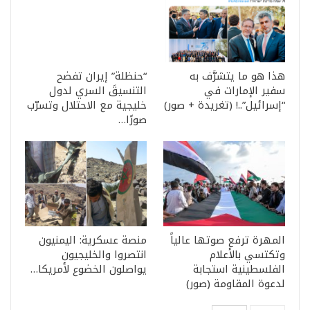
هذا هو ما يتشرَّف به
“حنظلة” إيران تفضح
سفير الإمارات في
التنسيقَ السري لدول
“إسرائيل”..! (تغريدة + صور)
خليجية مع الاحتلال وتسرّب
صورًا…
المهرة ترفع صوتها عالياً
منصة عسكرية: اليمنيون
وتكتسي بالأعلام
انتصروا والخليجيون
الفلسطينية استجابة
يواصلون الخضوع لأمريكا…
لدعوة المقاومة (صور)