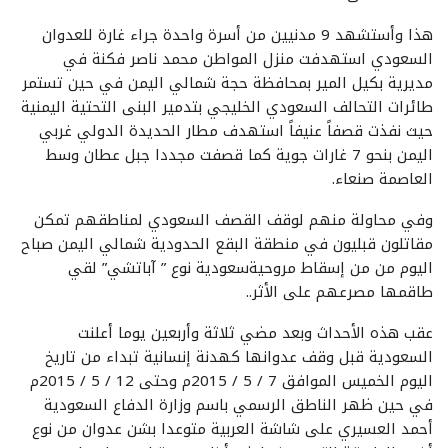
هذا وأستشهد 9 مدنيين من أسرة واحدة جراء غارة للعدوان
السعودي استهدفت منزل المواطن محمد ناصر فكنة في
مديرية بكيل المير بمحافظة حجة شمالي اليمن في حين تستمر
طائرات التحالف السعودي الخليجي بتدمير البنى التحتية اليمنية
حيث نفذت قصفاً عنيفاً استهدف مطار الحديدة الدولي غربي
اليمن بنحو 7 غارات جوية كما قصفت مجددا جبل عطان وسط
العاصمة صنعاء.
وفي محاولة منهم لوقف القصف السعودي لمناطقهم تمكن
مقاتلون قبليون في منطقة البقع الحدودية شمالي اليمن صباح
اليوم من من إسقاط مروحيةسعودية نوع ” آباتشي” لقي
طاقمها مصرعهم على الأثر..
عقب هذه الأحداث وبعد مضي ثلاثة وأربعين يوما أعلنت
السعودية قبل وقف عدوانها كهدنة إنسانية تبداء من تاريخ
اليوم الخميس الموافق 7 / 5 / 2015م وحتى 12 / 5 / 2015م
في حين ظهر الناطق الرسمي باسم وزارة الدفاع السعودية
أحمد العسيري على شاشة العربية متوعدا بشن عدوان من نوع