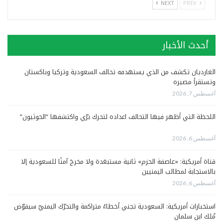
NEXT
PREV
أحدث الأخبار
الغارديان تكشف من الذي يستهدفه تحالف السعودية وتركيا وباكستان
وتستقرأ مصيره
أغسطس 7, 2026
اللحظة التي أظهر فيها التحالف اعداده لتحرك برّي واكتشفها “الحوثيون”
أغسطس 6, 2026
قناة أمريكية: «عاصفة الحزم» ثانية مستبعَدة ولا مخرجَ آمنًا للسعودية إلا
بالاستجابة لمطالب اليمنيين
أغسطس 6, 2026
استخبارات أمريكية: السعودية تجني أخطاءً متراكمة والتحرّك اليمنيّ سيقوّض
مُلك ابن سلمان