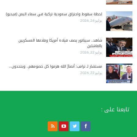
لحظة سقوط واحتراق سعودية تركية في سماء اليمن (فيديو)
يوليو 26, 2026
شاهد.. سيناتور يصف قيادة أمريكا وقادتها العسكريين
بالفاشلين
يوليو 22, 2026
مستشار لـ ترامب: أنصارُ الله هزموا كل خصومهم.. ويتحدون…
يوليو 22, 2026
تابعنا على :