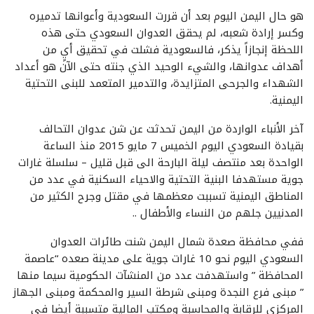
هو حال اليمن اليوم بعد أن قررت السعودية وأعوانها تدميره
وكسر إرادة شعبه، لم يحقق العدوان السعودي حتى هذه
اللحظة إنجازاً يذكر، فالسعودية فشلت في تحقيق أيٍ من
أهداف عدوانها، والشيء الوحيد الذي جنته حتى الآن هو أعداد
الشهداء والجرحى المتزايدة، والتدمير المتعمد للبنى التحتية
اليمنية.
آخر الأنباء الواردة من اليمن تحدثت عن شن عدوان التحالف
بقيادة السعودي اليوم الخميس 7 مايو 2015 منذ الساعة
الواحدة بعد منتصف ليلة البارحة الى قبل قليل – سلسلة غارات
جوية مستهدفا البنية التحتية والاحياء السكنية في عدد من
المناطق اليمنية تسببت معظمها في مقتل وجرح الكثير من
المدنيين جلهم من النساء والأطفال ..
ففي محافظة صعدة شمال اليمن شنت طائرات العدوان
السعودي اليوم نحو 10 غارات جوية على مدينة صعده “عاصمة
المحافظة ” واستهدفت عدد من المنشآت الحكومية سيما منها
” مبنى فرع النجدة ومبنى شرطة السير والمحكمة ومبنى الجهاز
المركزي للرقابة والمحاسبة ومكتب المالية متسببة أيضا في