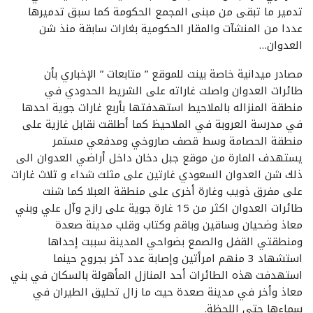
تدمير ما تبقى من مبنى المجمع الحكومة كما سبق تدميرها
عددا من المنشآت والمقار الحكومية بغارات سابقة منذ شن
العدوان…
مصادر ميدانية خاصة بينت للموقع ” متابعات ” الإخباري بأن
طائرات العدوان واصلت غاراته على الشريط الحدودي في
منطقة المنزاله بالملاحيط استهدفتها بأربع غارات جوية احدها
في مدرسة العروبة في الملاحيظ كما أطلقت نقابل غازية على
منطقة الحصامة وسط قصف صاروخي ومدفعي مستمر
يستهدف المارة من موقع جبل دخان داخل أراضي العدوان الى
ذلك شن العدوان السعودي غارتين على مثلث شداء و ثلاث غارات
على مفرق ذويب وغارة أخرى على منطقة العبلا كما شنت
طائرات العدوان اكثر من 15 غارة جوية على رازح وآل علي وبني
معاذ وضحيان وساقين وباقم وكتاب وقلب مدينة صعدة
ومنطقتي القفل والصمع بضواحي المدينة سببت إحداها
استشهاد 3 منهم امرأتين وإصابة عدد آخر بجروح حينما
استهدفت هذه الطائرات أحد المنازل المأهولة بالسكان في بني
معاذ وأخر في مدينة صعدة حيث ما زال تحليق الطيران في
سماءها حتى اللحظة.