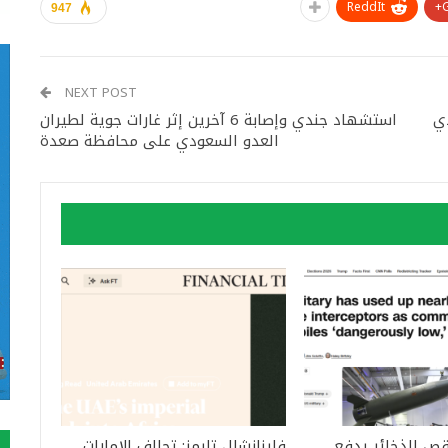
ReddIt
947
NEXT POST
ي استئجار ٢٠٠٠جندي
استشهاد جندي وإصابة 6 آخرين إثر غارات جوية لطيران
العدو السعودي على محافظة صعدة
قص الذخائر يدفع
فاينانشال تايمز: تحالف الإمارات