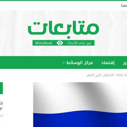
عنا
ير
إقتصاد
مركز الوسائط
تبعات العدوان على اليمن
ال
“ا
أغس