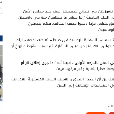
شا
بضر
لي تشوركين في تصريح للصحفيين عقب عقد مجلس الأمن
أغس
ن الليلة الماضية “إننا نفهم ما ينطلقون منه في واشنطن
وليتهم.. فإذا دعموا قصف التحالف، فهم يتحملون
وماسية”.
قرب مبنى السفارة الروسية في صنعاء، تعرضت لقصف، ليلة
الجمعة الماضية…مرجحا أن الانفجار الذي وقع على بعد حوالي 200 متر من مبنى السفارة، تم بسبب سقوط صاروخ أو
من بالدرجة الأولى .. مبينا أنه “إذا جرى إطلاق نار أو
عا خطرا للغاية وغير مرغوب فيه”.
يك عن أن الحصار البحري والعملية الجوية العسكرية العدوانية
 المساعدات الإنسانية إلى اليمن.
#اليمن