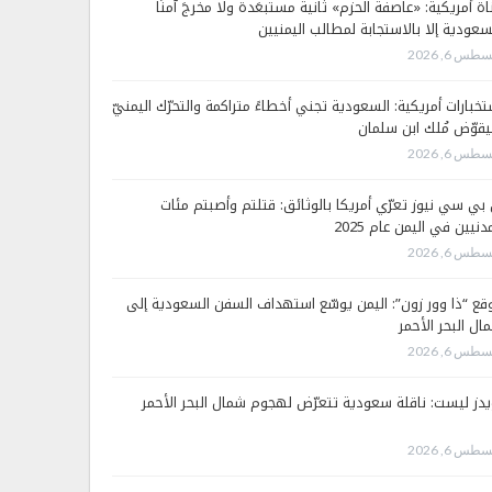
اة أمريكية: «عاصفة الحزم» ثانية مستبعَدة ولا مخرجَ آمنًا
سعودية إلا بالاستجابة لمطالب اليمنيين
طس 6, 2026
تخبارات أمريكية: السعودية تجني أخطاءً متراكمة والتحرّك اليمنيّ
قوّض مُلك ابن سلمان
طس 6, 2026
 بي سي نيوز تعرّي أمريكا بالوثائق: قتلتم وأصبتم مئات
دنيين في اليمن عام 2025
طس 6, 2026
قع “ذا وور زون”: اليمن يوسّع استهداف السفن السعودية إلى
ال البحر الأحمر
طس 6, 2026
يدز ليست: ناقلة سعودية تتعرّض لهجوم شمال البحر الأحمر
طس 6, 2026