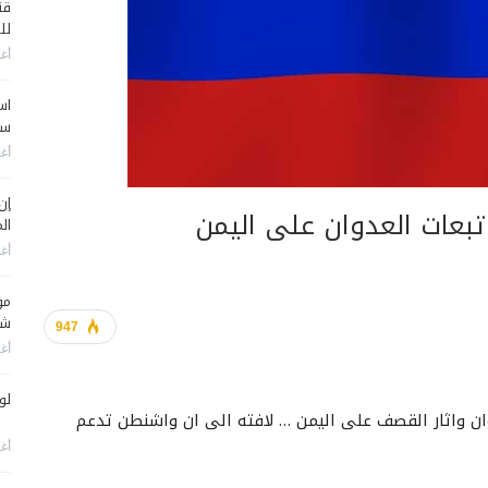
قن
لل
أغس
اس
سي
أغس
إن
عات العدوان على اليمن
الم
أغس
مو
شم
947
أغس
لو
ان واثار القصف على اليمن … لافته الى ان واشنطن تدعم
أغس