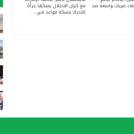
لغاء ضربات واسعة ضد
مع كيان الاحتلال يمنحُها جرأةً
للتحرك بشبكة قواعد في…