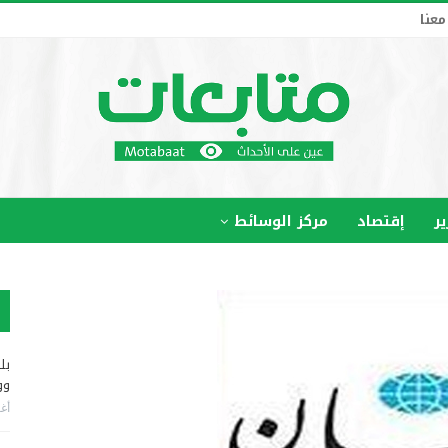
معنا
ير
إقتصاد
مركز الوسائط
بل
وو
أغس