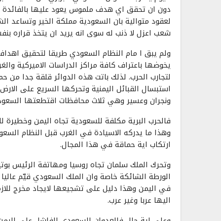
دون ان تحقق اي هدف ملموس يعود عليها بالفائدة ب
لعقود متوالية بان السعودية مملكة الخير وتساعد ا
شعب اعزل لا ذنب له سوى انه يريد ان يتخذ قراره بنف
ولم يبق ا مام النظام السعودي طريقا لتحقيق اهدافه
يخوضها باعتراف كافة مراكز الدراسات الاميركية والغ
لتجارب الحرب. لذلك باتت هذه الدوائر قلقة جدا من 
استبسال القبائل اليمنية وتحركها السريع على الارض 
ونجران وعسير وهي ثلاث محافظات اقتطعتها السعودية
فالحرب البرية مكلفة للسعودية تجاه اليمن وخطيرة لل
وهذا ما يدركه الاسيادة في الغرب قبل النظام السع
ارتكاب اية حماقة في هذا المجال.
وتحرك الملك سلمان تجاه روسيا ومهاتفة الرئيس بوتي
الورطة الشائكة خاصة وان الملك السعودي قيّم عاليا 
في اليمن وهذا دليل على تشجيعها لايجاد مخرج للازمة 
اليها عربا وغير عرب.
وعلى اية حال فالعدوان السعودي الفاشل على اليمن 