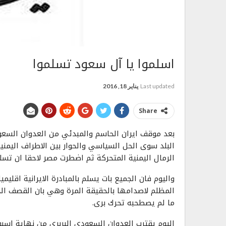
اسلموا يا آل سعود تسلموا
Last updated
يناير 18, 2016
Share
بعد موقف ايران الحاسم والمبدئي من العدوان السعو
البلد سوى الحل السياسي والحوار بين الاطراف اليمني
الرمال اليمنية المتحركة ثم اضطرت مصر لاحقا ان تسل
واليوم فان الجميع بات يسلم بالمبادرة الايرانية اقلي
المظلم لاصدامها بالحقيقة المرة وهي بان القصف ال
ما لم يصطحبه تحرك برى.
اليوم يقترب العدوان السعودي البربري من نهاية اسبو