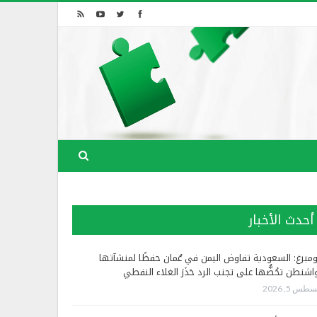
أحدث الأخبار
ومبرغ: السعودية تفاوض اليمن في عُمان حفظًا لمنشآتها
اشنطن تحُضُّها على تجنب الرد حَذَرَ الغلاء النفطي
طس 5, 2026