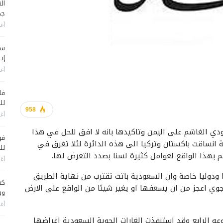
جد
أغس
سي
إير
أغس
فا
لل
958
أغس
دي الغاشم على اليمن وتاكيدها بانه لا افق للحل في هذا
فو
ة انساقت باكستان وتركيا الى هذه الدائرة لئلا تغرق في
لل
م بهذا الواقع لعوامل كثيرة لسنا بصدد التعرض لها.
أغس
ميا ودوليا خاصة وان السعودية باتت تقترب من نهاية الطريق
كش
جوي اعجز من ان يسعفها او يغير شيئا من الواقع على الارض
وي
أغس
عه الرابع وقد استنفذت الغارات الجوية السعودية اغراضها