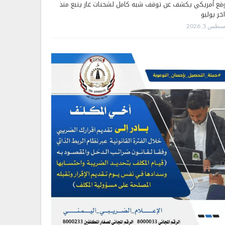
قع أمريكي يكشف عن توقف شبه كامل لشحنات غاز ينبع منذ
اخر يوليو
طس 5, 2026