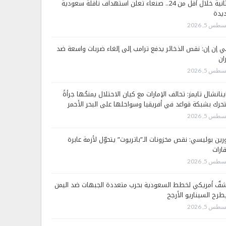
الثانية خلال أقل من 24.. صنعاء تعلن استهداف ناقلة سعودية
يدة
طس 5, 2026
 إن إن: نقص الذخائر يدفع ترامب إلى إلغاء ضربات واسعة ضد
ان
طس 5, 2026
ينانشال تايمز: تحالف الإمارات مع كيان الاحتلال يمنحُها جرأةً
تحرك بشبكة قواعد في أفريقيا وسواحلها على البحر الأحمر
طس 5, 2026
رين بوليسي: نقص مخزونات الـ”باتريوت” يتحوّل لأزمة عابرة
قارات
طس 5, 2026
فٌ أمريكي لخطط السعودية بحرب متعددة الجبهات ضد اليمن
طرح السيناريو الأرجح
طس 5, 2026