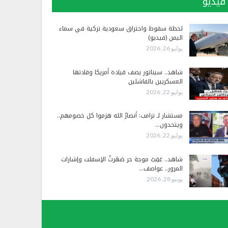
فيديو
لحظة سقوط واحتراق سعودية تركية في سماء
اليمن (فيديو)
يوليو 26, 2026
شاهد.. سيناتور يصف قيادة أمريكا وقادتها
العسكريين بالفاشلين
يوليو 22, 2026
مستشار لـ ترامب: أنصارُ الله هزموا كل خصومهم..
ويتحدون…
يوليو 22, 2026
شاهد.. عَقِبْ موجة حر صَهَرتْ الإسفلت وإشارات
المرور.. عواصف…
يونيو 28, 2026