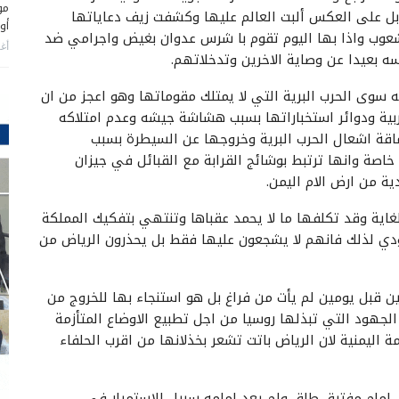
مو
ل على العكس ألبت العالم عليها وكشفت زيف دعاياتها
أو
لشعوب واذا بها اليوم تقوم با شرس عدوان بغيض واجرامي ضد
أغس
سه بعيدا عن وصاية الاخرين وتدخلاتهم.
 سوى الحرب البرية التي لا يمتلك مقوماتها وهو اعجز من ان
ربية ودوائر استخباراتها بسبب هشاشة جيشه وعدم امتلاكه
حماقة اشعال الحرب البرية وخروجها عن السيطرة بسبب
خاصة وانها ترتبط بوشائج القرابة مع القبائل في جيزان
 من ارض الام اليمن.
غاية وقد تكلفها ما لا يحمد عقباها وتنتهي بتفكيك المملكة
ودي لذلك فانهم لا يشجعون عليها فقط بل يحذرون الرياض من
ن قبل يومين لم يأت من فراغ بل هو استنجاء بها للخروج من
الجهود التي تبذلها روسيا من اجل تطبيع الاوضاع المتأزمة
اليمنية لان الرياض باتت تشعر بخذلانها من اقرب الحلفاء
امام مفترق طاق ولم يعد امامه سبيل للاستمرار في