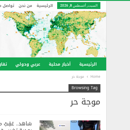
الرئيسية
من نحن
تواصل م
السبت, أغسطس 8, 2026
الرئيسية
أخبار محلية
عربي ودولي
تقار
Home
موجة حر
Browsing Tag
موجة حر
شاهد.. عَقِبْ 