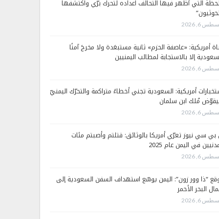
لحظة التي أظهر فيها التحالف اعداده لتحرك برّي واكتشفها
لحوثيون”
طس 6, 2026
اة أمريكية: «عاصفة الحزم» ثانية مستبعَدة ولا مخرجَ آمنًا
سعودية إلا بالاستجابة لمطالب اليمنيين
طس 6, 2026
تخبارات أمريكية: السعودية تجني أخطاءً متراكمة والتحرّك اليمنيّ
قوّض مُلك ابن سلمان
طس 6, 2026
 بي سي نيوز تعرّي أمريكا بالوثائق: قتلتم وأصبتم مئات
دنيين في اليمن عام 2025
طس 6, 2026
قع “ذا وور زون”: اليمن يوسّع استهداف السفن السعودية إلى
ال البحر الأحمر
طس 6, 2026