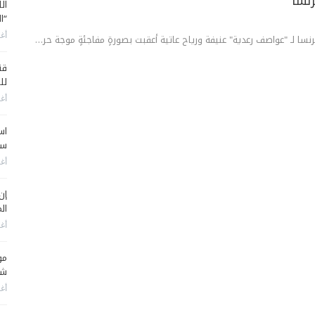
نسا
ال
“ا
أغس
نسا لـ "عواصف رعدية" عنيفة ورياح عاتية أعقبت بصورةٍ مفاجئةٍ موجة حر…
قن
لل
أغس
اس
سي
أغس
إن
الم
أغس
مو
شم
أغس