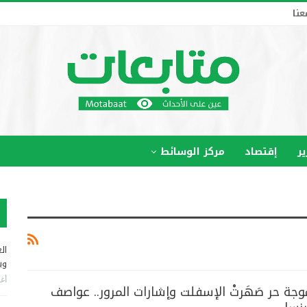
عنا
ير
إقتصاد
مركز الوسائط
ال
وب
أغس
موجة حر صَهَرتْ الإسفلت وإشارات المرور.. عواصف