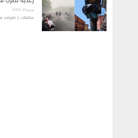
رعدية تضرب فر
يونيو 28, 2026
متابعات..| تعرضت فر