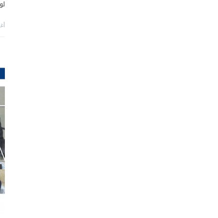
لو
أغس