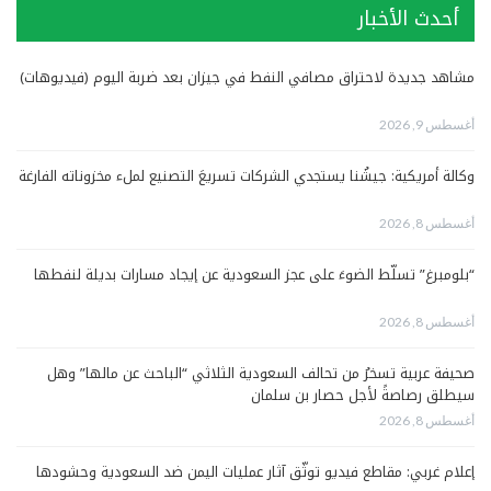
أحدث الأخبار
مشاهد جديدة لاحتراق مصافي النفط في جيزان بعد ضربة اليوم (فيديوهات)
أغسطس 9, 2026
وكالة أمريكية: جيشُنا يستجدي الشركات تسريعَ التصنيع لملء مخزوناته الفارغة
أغسطس 8, 2026
“بلومبرغ” تسلّط الضوءَ على عجز السعودية عن إيجاد مسارات بديلة لنفطها
أغسطس 8, 2026
صحيفة عربية تسخرُ من تحالف السعودية الثلاثي “الباحث عن مالها” وهل
سيطلق رصاصةً لأجل حصار بن سلمان
أغسطس 8, 2026
إعلام غربي: مقاطع فيديو توثّق آثار عمليات اليمن ضد السعودية وحشودها