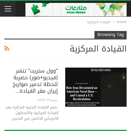
Home
القيادة المركزية
Browsing Tag
القيادة المركزية
“وول ستريت” تنشر
(فيديو+صور) حصرية
للحظة تدمير صواريخ
إيران مقر القيادة…
يونيو 26, 2026
تضم القاعدة البحرية المدمّرة مقر
القيادة المركزية والأسطول
الأمريكي الخامس في البحرين