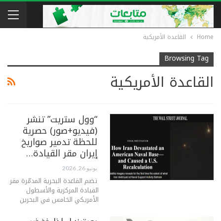
Home
القاعدة الأمريكية
Browsing Tag
القاعدة الأمريكية
“وول ستريت” تنشر
(فيديو+صور) حصرية
للحظة تدمير صواريخ
إيران مقر القيادة…
يونيو 26, 2026
تضم القاعدة البحرية المدمّرة مقر
القيادة المركزية والأسطول
الأمريكي الخامس في البحرين