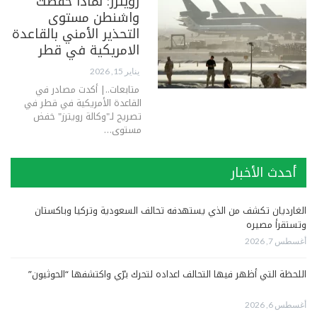
رويترز: لماذا خفضت
واشنطن مستوى
التحذير الأمني ​​بالقاعدة
الامريكية في قطر
يناير 15, 2026
متابعات..| أكدت مصادر في
القاعدة الأمريكية في قطر في
تصريح لـ"وكالة رويترز" خفض
مستوى…
أحدث الأخبار
الغارديان تكشف من الذي يستهدفه تحالف السعودية وتركيا وباكستان
وتستقرأ مصيره
أغسطس 7, 2026
اللحظة التي أظهر فيها التحالف اعداده لتحرك برّي واكتشفها “الحوثيون”
أغسطس 6, 2026