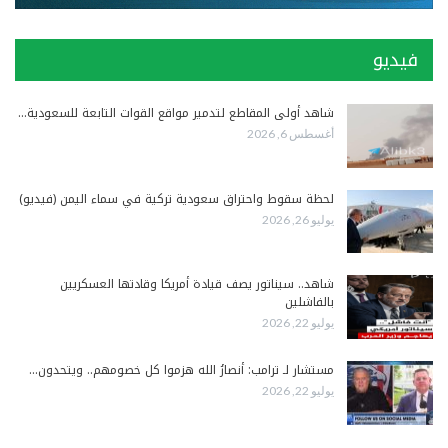
فيديو
شاهد أولى المقاطع لتدمير مواقع القوات التابعة للسعودية…
أغسطس 6, 2026
لحظة سقوط واحتراق سعودية تركية في سماء اليمن (فيديو)
يوليو 26, 2026
شاهد.. سيناتور يصف قيادة أمريكا وقادتها العسكريين
بالفاشلين
يوليو 22, 2026
مستشار لـ ترامب: أنصارُ الله هزموا كل خصومهم.. ويتحدون…
يوليو 22, 2026