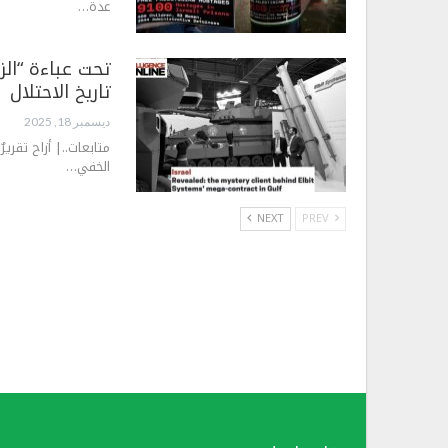
عدة…
تحت عباءة “الز
تاريخ الاحتلال
ديسمبر 18, 2025
متابعات..| أزاح تقرير
الخفي…
NEXT
PREV