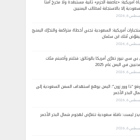
اة أمريكية: «عاصفة الحزم» ثانية مستبعَدة ولا مخرجَ آمنًا
سعودية إلا بالاستجابة لمطالب اليمنيين
طس 6, 2026
تخبارات أمريكية: السعودية تجني أخطاءً متراكمة والتحرّك اليمنيّ
قوّض مُلك ابن سلمان
طس 6, 2026
 بي سي نيوز تعرّي أمريكا بالوثائق: قتلتم وأصبتم مئات
دنيين في اليمن عام 2025
طس 6, 2026
قع “ذا وور زون”: اليمن يوسّع استهداف السفن السعودية إلى
ال البحر الأحمر
طس 6, 2026
يدز ليست: ناقلة سعودية تتعرّض لهجوم شمال البحر الأحمر
طس 6, 2026