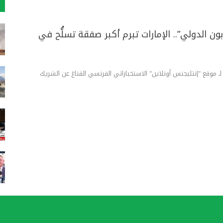
بون الدولي”.. الإمارات تبرم أكبر صفقة تسلُّح في
ٌ لـ موقع "إنتليجنس أونلاين" الاستخباراتي الفرنسي القناعَ عن الشريك