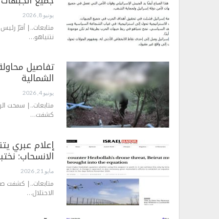
جميع الجبهات
يونيو 8, 2026
متابعات..| أقرّ رئي
نتنياهو…
تفاصيل محاولة 
الشمالية
يونيو 4, 2026
متابعات..| سمحت الرق
كشفت…
إعلام عبري يتن
الانسحاب: نختب
مايو 21, 2026
متابعات..| كشفت ص
الاحتلال…