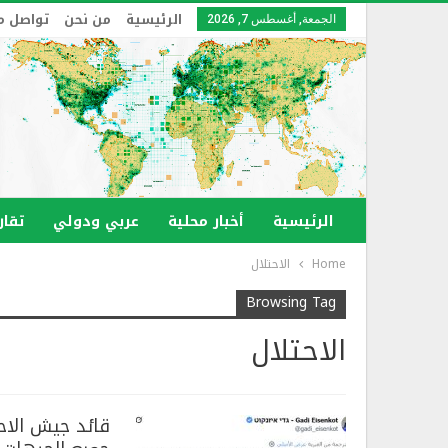
الرئيسية
من نحن
تواصل م
الجمعة, أغسطس 7, 2026
الرئيسية
أخبار محلية
عربي ودولي
تقار
Home
الاحتلال
Browsing Tag
الاحتلال
قائد جيش الاح