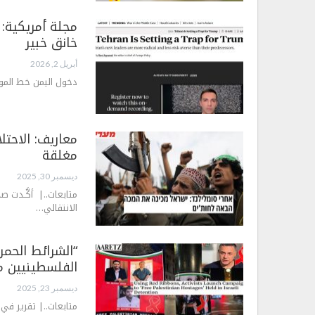
مجلة أمريكية: 
خانق خبير
أبريل 2, 2026
دخول اليمن خط الموا
معاريف: الاحتل
مغلقة
ديسمبر 30, 2025
متابعات..| أكَّــدت 
الانتقالي…
“الشرائط الحمر
الفلسطينيين 
ديسمبر 23, 2025
متابعات..| تقرير في 