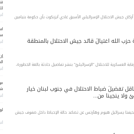
قن
لل
أغس
س أركان جيش الاحتلال الإسرائيلي الأسبق غادي آيزنكوت بأن حكومة بنيامين
اس
سي
حزب الله اغتيالَ قائد جيش الاحتلال بالمنطقة
أغس
إن
الم
ابة العسكرية للاحتلال "الإسرائيليّ" بنشر تفاصيل حادثة بالغة الخطورة،
أغس
مو
اقل تفضيلَ ضباط الاحتلال في جنوب لبنان خيار
شم
ئ ولا ينجينا من…
أغس
لو
حيفتا يسرائيل هيوم وهآرتس عن تصاعد حالة الإحباط داخل صفوف جيش
أغس