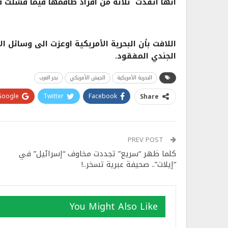
أنها انقذت ثلاثة من أفراد طاقمها فيما فشلت في
اللافت بأن البحرية الأمريكية اوعزت الى وسائل ا
الجندي المفقود.
البحرية الأمريكية
الجيش الأمريكي
بحر العرب
Google+
Twitter
Facebook
Share
PREV POST
كلما ظهر “سريع” تجددت مخاوف “إسرائيل” في
“إيلات”.. صحيفة عبرية تسخر..!
You Might Also Like