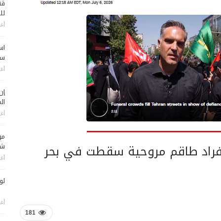
قن
لل
أغس
اس
سي
أغس
إن
الم
أغس
مو
 أفراد طاقم مروحية سقطت في بحر
شم
أغس
لو
أغس
181