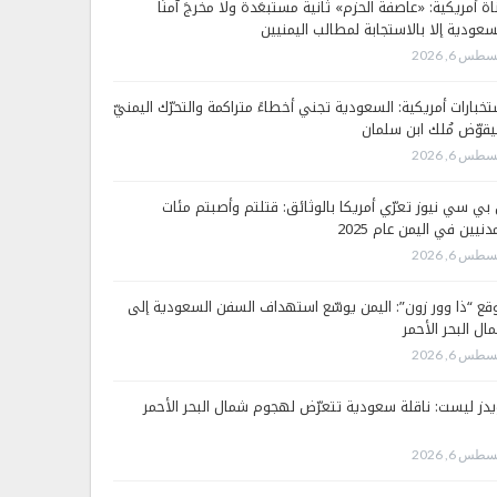
اة أمريكية: «عاصفة الحزم» ثانية مستبعَدة ولا مخرجَ آمنًا
سعودية إلا بالاستجابة لمطالب اليمنيين
طس 6, 2026
تخبارات أمريكية: السعودية تجني أخطاءً متراكمة والتحرّك اليمنيّ
قوّض مُلك ابن سلمان
طس 6, 2026
 بي سي نيوز تعرّي أمريكا بالوثائق: قتلتم وأصبتم مئات
دنيين في اليمن عام 2025
طس 6, 2026
قع “ذا وور زون”: اليمن يوسّع استهداف السفن السعودية إلى
ال البحر الأحمر
طس 6, 2026
يدز ليست: ناقلة سعودية تتعرّض لهجوم شمال البحر الأحمر
طس 6, 2026