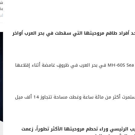
شا
بضر
أغس
حد أفراد طاقم مروحيتها التي سقطت في بحر العرب أواخر
وسقطت يوم الأربعاء مروحية أمريكية من طراز MH-60S Sea Hawk في بحر العرب في ظروفٍ غامضة أثناء إقلاعها
وذكر الجيش الأمريكي أنه نفذت عمليات بحثٍ واسعة استمرت أكثر من مائة ساعة وغطت مساحة تتجاوز 14 ألف ميل
بب الرئيسي وراء تحطم مروحيتها الأكثر تطوراً، زعمت