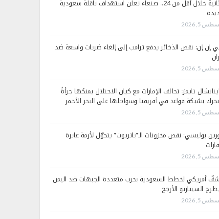
الثانية خلال أقل من 24.. صنعاء تعلن استهداف ناقلة سعودية
يدة
طس 5, 2026
 إن إن: نقص الذخائر يدفع ترامب إلى إلغاء ضربات واسعة ضد
ان
طس 5, 2026
ينانشال تايمز: تحالف الإمارات مع كيان الاحتلال يمنحُها جرأةً
تحرك بشبكة قواعد في أفريقيا وسواحلها على البحر الأحمر
طس 5, 2026
رين بوليسي: نقص مخزونات الـ”باتريوت” يتحوّل لأزمة عابرة
قارات
طس 5, 2026
فٌ أمريكي لخطط السعودية بحرب متعددة الجبهات ضد اليمن
طرح السيناريو الأرجح
طس 5, 2026