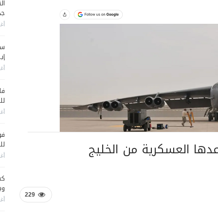
جد
أغس
سي
إير
أغس
فا
لل
أغس
فو
عدها العسكرية من الخليج
لل
أغس
كش
وي
229
أغس