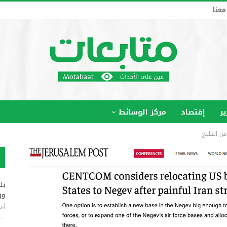
معنا
ير
إقتصاد
مركز الوسائط
من الخليج
بل
وو
أغس