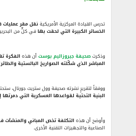
تدرس القيادة المركزية الأمريكية
نقل مقر عمليات قو
الخسائر الكبيرة التي لحقت بها
في كلٍّ من البحرين
وذكرت
صحيفة جيروزاليم بوست
أن هذه
الفكرة تهد
المباشر الذي شكّلته الصواريخ البالستية والطائرات
ووفقاً لتقريرٍ نشرته صحيفة وول ستريت جورنال، ستح
البنية التحتية لقواعدها العسكرية التي دمرتها إي
وأوضح أن هذه
التكلفة تخص المباني والمنشآت ف
الصناعية والتجهيزات التقنية الأخرى.