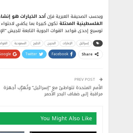
وبحسب الصحيفة العبرية فإن
أحد الخيارات هو إنشا
الفلسطينية المحتلة
تكون كبيرة بما يكفي لاحتواء 
توسيع إحدى قواعد القوات الجوية التابعة للجيش “ا
إسرائيل
الإمارات
البحرين
الخليج
السعودية
القواع
Google+
Twitter
Facebook
Share
PREV POST
الأمم المتحدة تتواطئ مع “إسرائيل” وتُهرِّب أجهزة
مراقبة إلى ضفاف البحر الأحمر
You Might Also Like