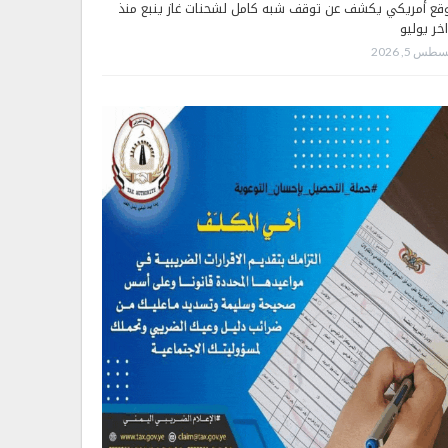
قع أمريكي يكشف عن توقف شبه كامل لشحنات غاز ينبع منذ
اخر يوليو
طس 5, 2026