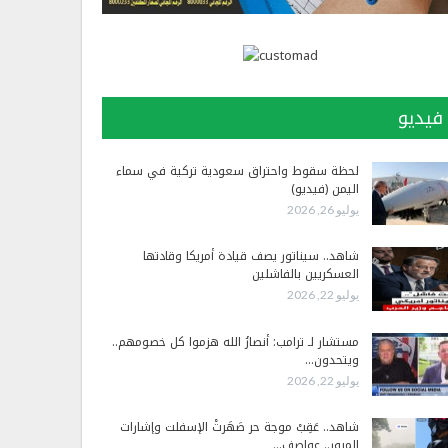
فيديو
لحظة سقوط واحتراق سعودية تركية في سماء
اليمن (فيديو)
يوليو 26, 2026
شاهد.. سيناتور يصف قيادة أمريكا وقادتها
العسكريين بالفاشلين
يوليو 22, 2026
مستشار لـ ترامب: أنصارُ الله هزموا كل خصومهم..
ويتحدون…
يوليو 22, 2026
شاهد.. عَقِبْ موجة حر صَهَرتْ الإسفلت وإشارات
المرور.. عواصف…