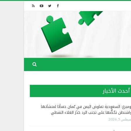
أحدث الأخبار
ومبرغ: السعودية تفاوض اليمن في عُمان حفظًا لمنشآتها
اشنطن تحُضُّها على تجنب الرد حَذَرَ الغلاء النفطي
طس 5, 2026