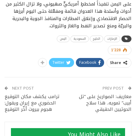
على اليمن تنفيذاً لمخططٍ أمريكيٍّ صهيوني، ولا تزال الكثير من
أدوات وأسلحة هذا العدوان قائمة ومفعّلة حتى اليوم أبرزها
الحصار الاقتصادي وإغلاق المطارات والمنافذ الجوية والبحرية
والبريّة ومنع تصدير النفط والغاز والثروات.
الإمارات
الخليج
السعودية
اليمن
1٬228
Twitter
Facebook
Share
NEXT POST
PREV POST
معاريف: الصواريخ على “تل
ترامب يكشف مكان التوقيع
أبيب” تمويه.. هذا سلاح
الحضوري مع إيران ويقول:
الحوثيين الحقيقي
هجوم بيروت أخّر التوقيع
You Might Also Like