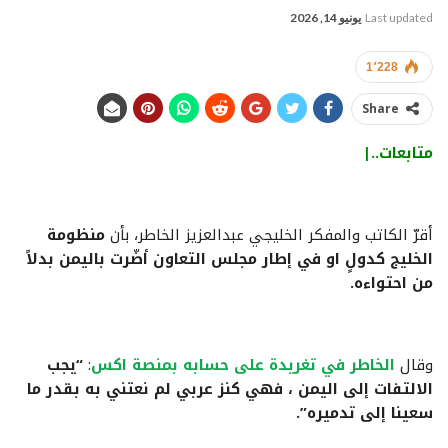
Last updated
يونيو 14, 2026
1٬228
Share
متابعات..|
أقرّ الكاتب والمفكر الخليجي عبدالعزيز الخاطر، بأن
منظومة
الخليج كدولٍ او في إطار مجلس التعاون أضّرت باليمن بدلاً
من احتواءه.
وقال
الخاطر في تغريدة على حسابه بمنصة اكس
:
“يجب
الالتفات إلى اليمن ، فهي كنز عربي لم نعتني به بقدر ما
سعينا إلى تدميره”.