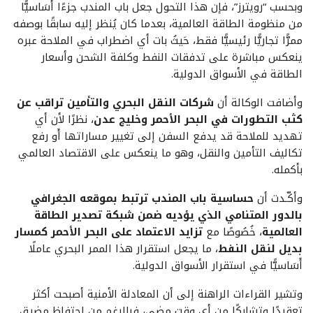
وبحسب “رويترز”، فإن هذا التحول جعل باب المندب جزءًا أَسَاسيًّا
من منظومة الطاقة العالمية، بعدما كان يُنظر إليه سابقًا بوصفه
ممرًّا تجاريًّا رئيسيًّا فقط، حَيثُ بات أي اضطراب في الملاحة عبره
ينعكس مباشرة على تدفقات النفط وكلفة الشحن وأسعار
الطاقة في الأسواق الدولية.
وأضافت الوكالة أن
شركات النقل البحري والتأمين تراقب عن
كثب التطورات في البحر الأحمر وخليج عدن
، نظرًا لأن أي
تهديد للملاحة قد يدفع السفن إلى تغيير مساراتها أَو رفع
تكاليف التأمين والنقل، وهو ما ينعكس على الاقتصاد العالمي
بأكمله.
وأكّـدت أن
حساسية باب المندب ترتبط بموقعه الجغرافي
بالدور المتنامي الذي يؤديه ضمن شبكة تصدير الطاقة
العالمية
، خُصُوصًا مع
تزايد الاعتماد على البحر الأحمر كمسار
بديل لنقل النفط
، ما يجعل استقرار هذا الممر البحري عاملًا
أَسَاسيًّا في استقرار الأسواق الدولية.
وتشير القراءات الراهنة إلى أن المعادلة الأمنية أصبحت أكثر
تعقيدًا وتشابكًا من أي وقت مضى، فبالرغم من احتفاظ مضيق