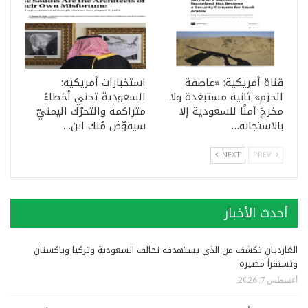
قناة أمريكية: «عاصفة
استخبارات أمريكية:
الحزم» ثانية مستبعَدة ولا
السعودية تجني أخطاءً
مخرجَ آمنًا للسعودية إلا
متراكمة والتحرّك اليمنيّ
بالاستجابة…
سيقوّض مُلك ابن…
NEXT
PREV
أحدث الأخبار
الغارديان تكشف من الذي يستهدفه تحالف السعودية وتركيا وباكستان
وتستقرأ مصيره
أغسطس 7, 2026