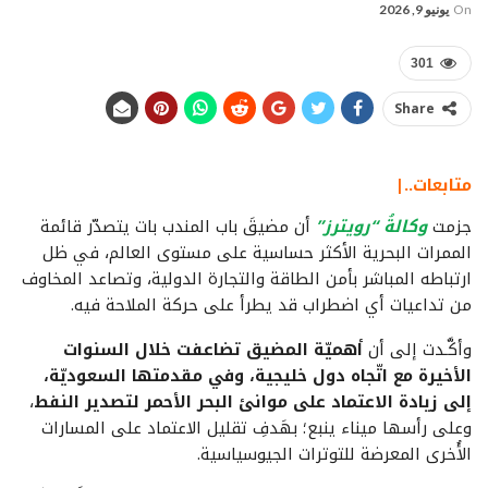
On
يونيو 9, 2026
301
Share
متابعات..|
جزمت
وكالةُ “رويترز”
أن مضيقَ باب المندب بات يتصدّر قائمة
الممرات البحرية الأكثر حساسية على مستوى العالم، في ظل
ارتباطه المباشر بأمن الطاقة والتجارة الدولية، وتصاعد المخاوف
من تداعيات أي اضطراب قد يطرأ على حركة الملاحة فيه.
وأكَّـدت إلى أن
أهميّة المضيق تضاعفت خلال السنوات
الأخيرة مع اتّجاه دول خليجية، وفي مقدمتها السعوديّة،
إلى زيادة الاعتماد على موانئ البحر الأحمر لتصدير النفط
،
وعلى رأسها ميناء ينبع؛ بهَدفِ تقليل الاعتماد على المسارات
الأُخرى المعرضة للتوترات الجيوسياسية.