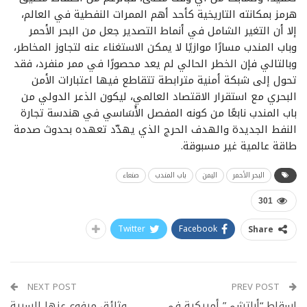
هرمز بمكانته التاريخية كأحد أهم الممرات النفطية في العالم،
إلا أن التغير الشامل في أنماط التصدير جعل من البحر الأحمر
وباب المندب مسارًا موازيًا لا يمكن الاستغناء عنه لتجاوز المخاطر،
وبالتالي فإن الخطر الحالي لم يعد محصورًا في ممر منفرد، فقد
تحول إلى شبكة أمنية مترابطة تتقاطع فيها اعتبارات الأمن
البحري مع استقرار الاقتصاد العالمي، ليكون الذعر الدولي من
باب المندب نابعًا من كونه المفصل الأَسَاسي في هندسة تجارة
النفط الجديدة والهدف الحرج الذي يهدّد تعهده بحدوث صدمة
طاقة عالمية غير مسبوقة.
البحر الأحمر
اليمن
باب المندب
صنعاء
301
Twitter
Facebook
Share
NEXT POST
PREV POST
إسقاط “أباتشي” أمريكية في
وثائق مرفوع عنها السرية