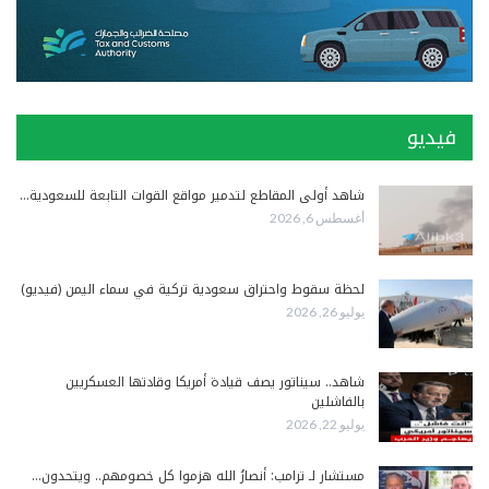
فيديو
شاهد أولى المقاطع لتدمير مواقع القوات التابعة للسعودية…
أغسطس 6, 2026
لحظة سقوط واحتراق سعودية تركية في سماء اليمن (فيديو)
يوليو 26, 2026
شاهد.. سيناتور يصف قيادة أمريكا وقادتها العسكريين
بالفاشلين
يوليو 22, 2026
مستشار لـ ترامب: أنصارُ الله هزموا كل خصومهم.. ويتحدون…