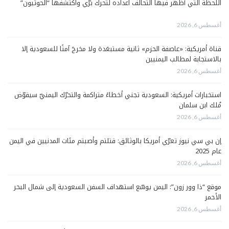
اللحظة التي أظهر فيها التحالف اعداده لتحرك برّي واكتشفها “الحوثيون”
أغسطس 6, 2026
قناة أمريكية: «عاصفة الحزم» ثانية مستبعَدة ولا مخرجَ آمنًا للسعودية إلا
بالاستجابة لمطالب اليمنيين
أغسطس 6, 2026
استخبارات أمريكية: السعودية تجني أخطاءً متراكمة والتحرّك اليمنيّ سيقوّض
مُلك ابن سلمان
أغسطس 6, 2026
إن بي سي نيوز تعرّي أمريكا بالوثائق: قتلتم وأصبتم مئات المدنيين في اليمن
عام 2025
أغسطس 6, 2026
موقع “ذا وور زون”: اليمن يوسّع استهداف السفن السعودية إلى شمال البحر
الأحمر
أغسطس 6, 2026