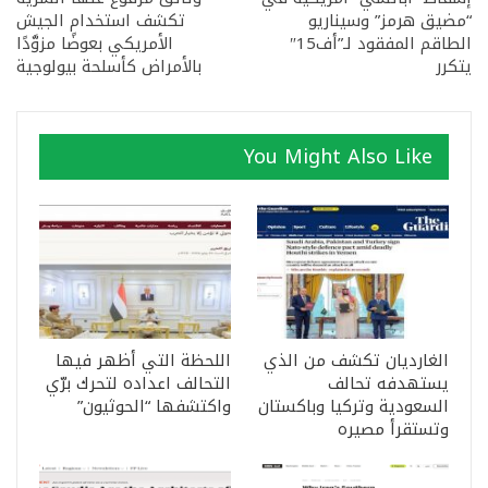
“مضيق هرمز” وسيناريو
تكشف استخدام الجيش
الطاقم المفقود لـ”أف15″
الأمريكي بعوضًا مزوَّدًا
يتكرر
بالأمراض كأسلحة بيولوجية
You Might Also Like
الغارديان تكشف من الذي
اللحظة التي أظهر فيها
يستهدفه تحالف
التحالف اعداده لتحرك برّي
السعودية وتركيا وباكستان
واكتشفها “الحوثيون”
وتستقرأ مصيره