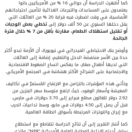
كما أظهرت الدراسة أن حوالي 16 % من الأمريكيين باتوا
يعتمدون على المساعدات والتبرعات الغذائية لتأمين احتياجاتهم
الأَسَاسية، في وقت اضطرت فيه قرابة 20 % من العائلات التي
يقل دخلها السنوي عن 50 ألف دولار إلى
تخطي بعض الوجبات
أَو تقليل استهلاك الطعام، مقارنة بأقل من 7 % خلال فترة
الجائحة
.
وأوضح بنك الاحتياطي الفيدرالي في نيويورك أن الأزمة تبدو أكثر
حدة بين الأسر منخفضة الدخل والتعليم، إضافة إلى العائلات
التي لديها أطفال صغار، ما يعكس اتساع الضغوط الاقتصادية
والاجتماعية على الشرائح الأكثر هشاشة في المجتمع الأمريكي.
وتأتي هذه المؤشرات بالتزامن مع الارتفاع المُستمرّ في تكاليف
المعيشة وأسعار الوقود، حَيثُ ارتفع متوسط سعر البنزين من
2.92 دولار للغالون مطلع فبراير إلى 3.70 دولارات في مارس،
قبل أن يصل إلى 4.50 دولارات في مايو، وسط تداعيات الحرب
مع إيران والتوترات المرتبطة بأسواق الطاقة العالمية.
كما أشار التقرير إلى أن نتائج الدراسة تتقاطع مع استطلاع
سابق أجرته الإذاعة الوطنية العامة الأمريكية “NPR”، والذي