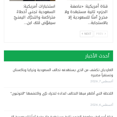
قناة أمريكية: «عاصفة
استخبارات أمريكية:
الحزم» ثانية مستبعَدة ولا
السعودية تجني أخطاءً
مخرجَ آمنًا للسعودية إلا
متراكمة والتحرّك اليمنيّ
بالاستجابة…
سيقوّض مُلك ابن…
NEXT
PREV
أحدث الأخبار
الغارديان تكشف من الذي يستهدفه تحالف السعودية وتركيا وباكستان
وتستقرأ مصيره
أغسطس 7, 2026
اللحظة التي أظهر فيها التحالف اعداده لتحرك برّي واكتشفها “الحوثيون”
أغسطس 6, 2026
قناة أمريكية: «عاصفة الحزم» ثانية مستبعَدة ولا مخرجَ آمنًا للسعودية إلا