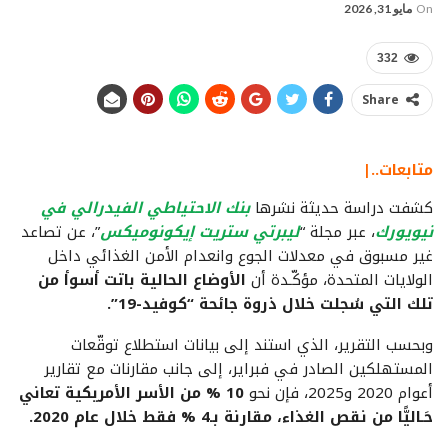
On
مايو 31, 2026
332
Share
متابعات..|
كشفت دراسة حديثة نشرها
بنك الاحتياطي الفيدرالي في
نيويورك
، عبر مجلة “
ليبرتي ستريت إيكونوميكس
”، عن تصاعد
غير مسبوق في معدلات الجوع وانعدام الأمن الغذائي داخل
الولايات المتحدة، مؤكّـدة أن
الأوضاع الحالية باتت أسوأ من
تلك التي سُجلت خلال ذروة جائحة “كوفيد-19”.
وبحسب التقرير، الذي استند إلى بيانات استطلاع توقّعات
المستهلكين الصادر في فبراير، إلى جانب مقارنات مع تقارير
أعوام 2020 و2025، فإن نحو
10 % من الأسر الأمريكية تعاني
حَـاليًّا من نقص الغذاء، مقارنة بـ4 % فقط خلال عام 2020.