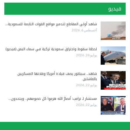
فيديو
شاهد أولى المقاطع لتدمير مواقع القوات التابعة للسعودية…
أغسطس 6, 2026
لحظة سقوط واحتراق سعودية تركية في سماء اليمن (فيديو)
يوليو 26, 2026
شاهد.. سيناتور يصف قيادة أمريكا وقادتها العسكريين
بالفاشلين
يوليو 22, 2026
مستشار لـ ترامب: أنصارُ الله هزموا كل خصومهم.. ويتحدون…
يوليو 22, 2026