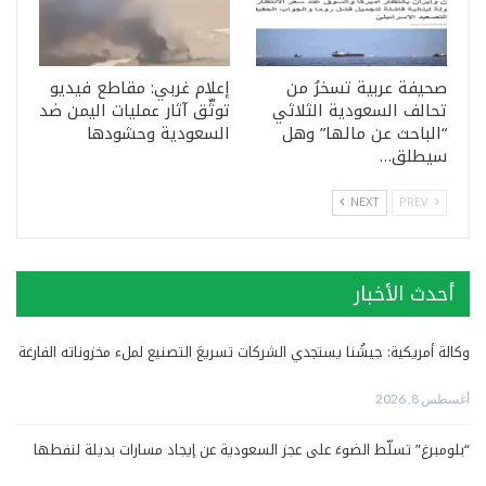
صحيفة عربية تسخرُ من
إعلام غربي: مقاطع فيديو
تحالف السعودية الثلاثي
توثّق آثار عمليات اليمن ضد
“الباحث عن مالها” وهل
السعودية وحشودها
سيطلق…
NEXT
PREV
أحدث الأخبار
وكالة أمريكية: جيشُنا يستجدي الشركات تسريعَ التصنيع لملء مخزوناته الفارغة
أغسطس 8, 2026
“بلومبرغ” تسلّط الضوءَ على عجز السعودية عن إيجاد مسارات بديلة لنفطها