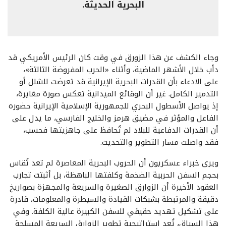
البحرية الحديثة.
وجاء الكشف عن هذا الزورق في وقت كان الرئيس الأمريكي قد
دأب خلال الأشهر الماضية، وأثناء «الحرب المفروضة الثالثة»،
على الادعاء بأن القدرات البحرية الإيرانية قد تعرضت للشلل أو
التدمير الكامل. غير أن الوقائع الميدانية تعكس صورة مغايرة،
إذ يواصل الأسطول البحري للجمهورية الإسلامية الإيرانية حضوره
الفاعل والمؤثر في مضيق هرمز والخليج الفارسي، ما يدل على
أن القدرات الدفاعية للبلاد لم تُحافظ على جاهزيتها فحسب،
فقد واصلت مسار التطوير والتحديث.
ويرى خبراء عسكريون أن الحروب البحرية المعاصرة لم تعد تُقاس
بحجم السفن الحربية الضخمة وكلفتها الباهظة، بل أثبتت تجارب
العقود الأخيرة أن الزوارق الصغيرة والسريعة والمجهزة بصواريخ
دقيقة والمرتبطة بشبكات القيادة والسيطرة والمعلومات، قادرة
على تشكيل تهديد حقيقي للسفن الكبيرة عالية الكلفة. وفي
هذا السياق، تُعد استراتيجية تطوير الزوارق السريعة المسلحة