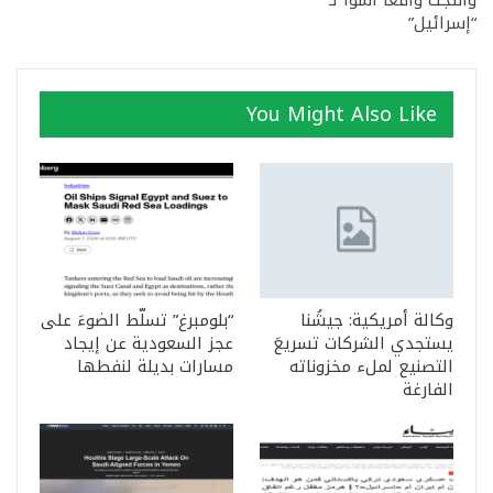
وأنتجت واقعًا أسوأ لـ
“إسرائيل”
You Might Also Like
وكالة أمريكية: جيشُنا
“بلومبرغ” تسلّط الضوءَ على
يستجدي الشركات تسريعَ
عجز السعودية عن إيجاد
التصنيع لملء مخزوناته
مسارات بديلة لنفطها
الفارغة