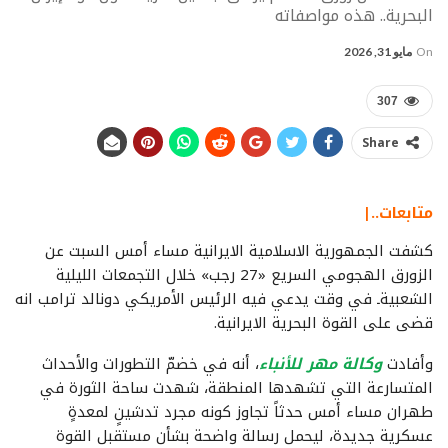
البحرية.. هذه مواصفاته
On
مايو 31, 2026
307
Share
متابعات..|
كشفت الجمهورية الاسلامية الايرانية مساء أمس السبت عن
الزورق الهجومي السريع «27 رجب» خلال التجمعات الليلية
الشعبيةـ في وقت يدعي فيه الرئيس الأمريكي دونالد ترامب انه
قضى على القوة البحرية الايرانية.
وأفادت
وكالة مهر للأنباء
، أنه في خضمّ التطورات والأحداث
المتسارعة التي تشهدها المنطقة، شهدت ساحة الثورة في
طهران مساء أمس حدثاً تجاوز كونه مجرد تدشينٍ لمعدةٍ
عسكرية جديدة، ليحمل رسالة واضحة بشأن مستقبل القوة