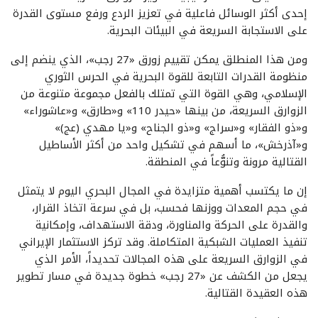
إحدى أكثر الوسائل فاعلية في تعزيز الردع ورفع مستوى القدرة
على الاستجابة السريعة في البيئات البحرية.
ومن هذا المنطلق يمكن تقييم زورق «27 رجب»، الذي ينضم إلى
منظومة القدرات التابعة للقوة البحرية في الحرس الثوري
الإسلامي، وهي القوة التي تمتلك بالفعل مجموعة متنوعة من
الزوارق السريعة، من بينها «حيدر 110» و«طارق» و«عاشوراء»
و«ذو الفقار» و«سراج» و«ذو الجناح» و«يا مهدي (عج)»
و«آذرخش»، ما أسهم في تشكيل واحد من أكثر الأساطيل
القتالية مرونة وتنوُّعاً في المنطقة.
إن ما يكتسب أهمية متزايدة في المجال البحري اليوم لا يتمثل
في حجم المعدات ووزنها فحسب، بل في سرعة اتخاذ القرار،
والقدرة على الحركة والمناورة، ودقة الاستهداف، وإمكانية
تنفيذ العمليات الشبكية المتكاملة. وقد تركز الاستثمار الإيراني
في الزوارق السريعة على هذه المجالات تحديداً، الأمر الذي
يجعل من الكشف عن «27 رجب» خطوة جديدة في مسار تطوير
هذه العقيدة القتالية.