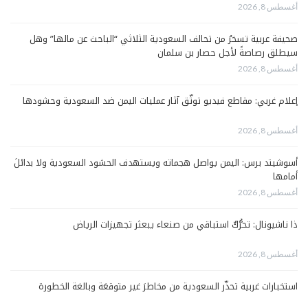
أغسطس 8, 2026
صحيفة عربية تسخرُ من تحالف السعودية الثلاثي “الباحث عن مالها” وهل
سيطلق رصاصةً لأجل حصار بن سلمان
أغسطس 8, 2026
إعلام غربي: مقاطع فيديو توثّق آثار عمليات اليمن ضد السعودية وحشودها
أغسطس 8, 2026
أسوشيتد برس: اليمن يواصل هجماته ويستهدف الحشود السعودية ولا بدائلَ
أمامها
أغسطس 8, 2026
ذا ناشيونال: تحرُّكٌ استباقي من صنعاء يبعثر تجهيزات الرياض
أغسطس 8, 2026
استخبارات غربية تحذّر السعودية من مخاطرَ غير متوقعَة وبالغة الخطورة