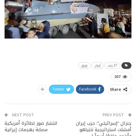
27 رجب
إيران
زورق
307
Twitter
Facebook
Share
NEXT POST
PREV POST
جنرال “إسرائيلي”: حرب إيران
انتشار صور لطائرة أمريكية
أفشلت استراتيجية نتنياهو
مصابة بهجمات إيرانية