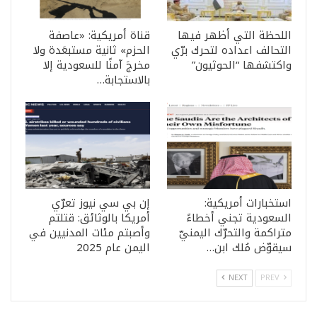
اللحظة التي أظهر فيها
قناة أمريكية: «عاصفة
التحالف اعداده لتحرك برّي
الحزم» ثانية مستبعَدة ولا
واكتشفها “الحوثيون”
مخرجَ آمنًا للسعودية إلا
بالاستجابة…
استخبارات أمريكية:
إن بي سي نيوز تعرّي
السعودية تجني أخطاءً
أمريكا بالوثائق: قتلتم
متراكمة والتحرّك اليمنيّ
وأصبتم مئات المدنيين في
سيقوّض مُلك ابن…
اليمن عام 2025
NEXT
PREV