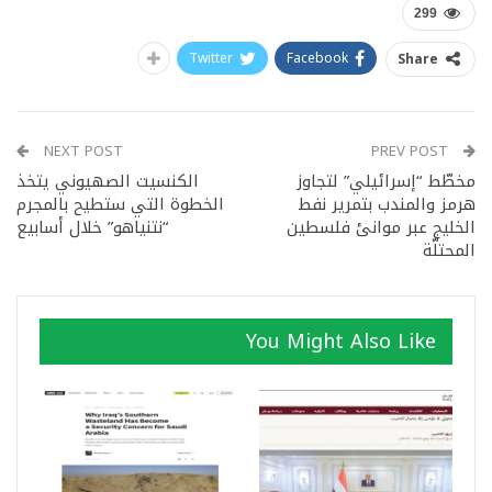
299
Twitter
Facebook
Share
NEXT POST
PREV POST
مخطّط “إسرائيلي” لتجاوز
الكنسيت الصهيوني يتخذ
هرمز والمندب بتمرير نفط
الخطوة التي ستطيح بالمجرم
الخليج عبر موانئ فلسطين
“نتنياهو” خلال أسابيع
المحتلّة
You Might Also Like