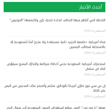
أحدث الأخبار
اللحظة التي أظهر فيها التحالف اعداده لتحرك برّي واكتشفها “الحوثيون”
أغسطس 6, 2026
قناة أمريكية: «عاصفة الحزم» ثانية مستبعَدة ولا مخرجَ آمنًا للسعودية إلا
بالاستجابة لمطالب اليمنيين
أغسطس 6, 2026
استخبارات أمريكية: السعودية تجني أخطاءً متراكمة والتحرّك اليمنيّ سيقوّض
مُلك ابن سلمان
أغسطس 6, 2026
إن بي سي نيوز تعرّي أمريكا بالوثائق: قتلتم وأصبتم مئات المدنيين في اليمن
عام 2025
أغسطس 6, 2026
موقع “ذا وور زون”: اليمن يوسّع استهداف السفن السعودية إلى شمال البحر