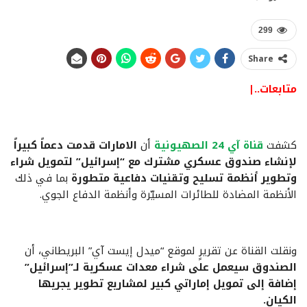
299
Share
متابعات..|
كشفت
قناة آي 24 الصهيونية
أن
الامارات قدمت دعماً كبيراً
لإنشاء صندوق عسكري مشترك مع “إسرائيل” لتمويل شراء
وتطوير أنظمة تسليح وتقنيات دفاعية متطورة
بما في ذلك
الأنظمة المضادة للطائرات المسيّرة وأنظمة الدفاع الجوي.
ونقلت القناة عن تقريرٍ لموقع “ميدل إيست آي” البريطاني، أن
الصندوق سيعمل على شراء معدات عسكرية لـ”إسرائيل”
إضافة إلى تمويل إماراتي كبير لمشاريع تطوير يجريها
الكيان.