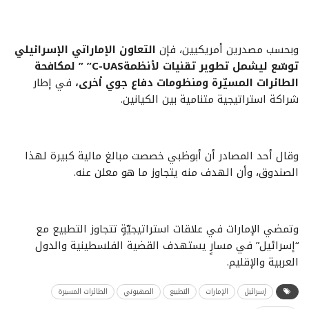
وبحسب مصدرين أمريكيين، فإن
التعاون الإماراتي الإسرائيلي
توسّع ليشمل تطوير تقنيات لأنظمةC-UAS” ” لمكافحة
الطائرات المسيّرة ومنظومات دفاع جوي أخرى،
في إطار
شراكة استراتيجية متنامية بين الكيانين.
وقال أحد المصادر أن أبوظبي خصصت مبالغ مالية كبيرة لهذا
الصندوق، وأن الهدف منه يتجاوز ما هو معلن عنه.
وتمضي الإمارات في علاقات استراتيجيّةٍ تتجاوز التطبيع مع
“إسرائيل” في مسارٍ يستهدف القضية الفلسطينية والدول
العربية والإقليم.
إسرائيل
الإمارات
التطبيع
الصهيوني
الطائرات المسيرة